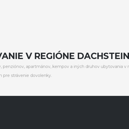
ANIE V REGIÓNE DACHSTEIN
, penziónov, apartmánov, kempov a iných druhov ubytovania v 
pre strávenie dovolenky.