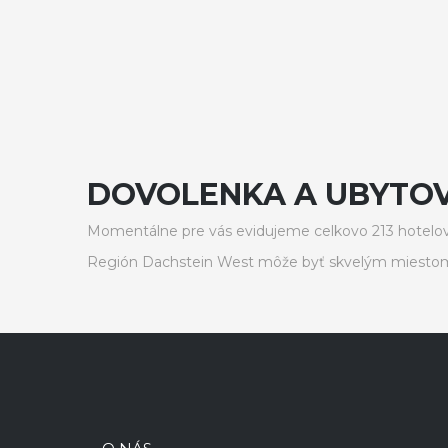
DOVOLENKA A UBYTOV
Momentálne pre vás evidujeme celkovo 213 hotelov
Región Dachstein West môže byť skvelým miestom 