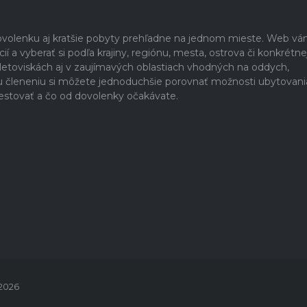
dovolenku aj kratšie pobyty prehľadne na jednom mieste. Web v
 a vyberať si podľa krajiny, regiónu, mesta, ostrova či konkrétne
h letoviskách aj v zaujímavých oblastiach vhodných na oddych,
u členeniu si môžete jednoduchšie porovnať možnosti ubytovani
estovať a čo od dovolenky očakávate.
 2026