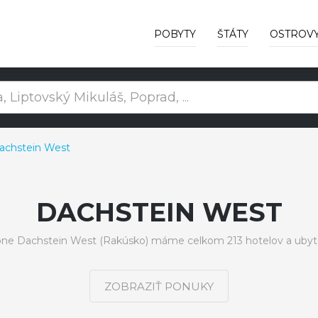
POBYTY
ŠTÁTY
OSTROV
achstein West
DACHSTEIN WEST
óne Dachstein West (Rakúsko) máme celkom 213 hotelov a ubyt
ZOBRAZIŤ PONUKY