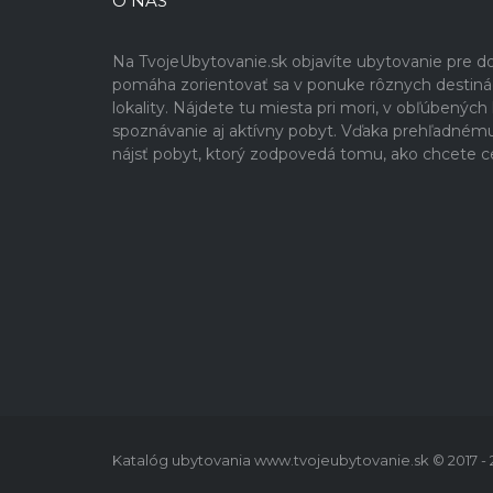
O NÁS
Na TvojeUbytovanie.sk objavíte ubytovanie pre 
pomáha zorientovať sa v ponuke rôznych destinácií
lokality. Nájdete tu miesta pri mori, v obľúbenýc
spoznávanie aj aktívny pobyt. Vďaka prehľadném
nájsť pobyt, ktorý zodpovedá tomu, ako chcete c
Katalóg ubytovania www.tvojeubytovanie.sk © 2017 -