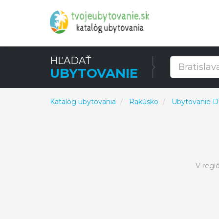
HĽADAŤ
UBYTOVANIE
Katalóg ubytovania
Rakúsko
Ubytovanie D
V regi