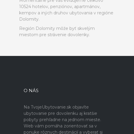
Momentálne pre vás evidujeme celkovo
10524 hotelov, penziónov, apartmánov,
kempov a iných druhov ubytovania v regióne
Dolomity.
Región Dolomity môže byť skvelým
miestom pre strávenie dovolenky.
O NÁS
Na TvojeUbytovanie.sk objavíte
ubytovanie pre dovolenku aj kratšie
pobyty prehľadne na jednom mieste.
Web vám pomáha zorientovať sa v
ponuke rôznych destinácií a vyberať si