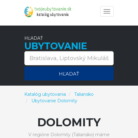
Toggle
navigation
HĽADAŤ
UBYTOVANIE
HĽADAŤ
Katalóg ubytovania
Taliansko
Ubytovanie Dolomity
DOLOMITY
V regióne Dolomity (Taliansko) máme