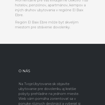
Momentálne pre vás evidujeme celkovo 1155
hotelov, penziónov, apartmánov, kempov a
iných druhov ubytovania v regióne El Baix
Ebre.
Región El Baix Ebre môže byť skvelým
miestom pre strávenie dovolenky.
O NÁS
Na TvojeUbytovanie.sk objavíte
ubytovanie pre dovolenku aj kratšie
pobyty prehľadne na jednom mieste.
Web vám pomáha zorientovať sa v
ponuke rôznych destinácií a vyberať si