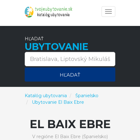
Toggle
navigation
HĽADAŤ
UBYTOVANIE
HĽADAŤ
Katalóg ubytovania
Španielsko
Ubytovanie El Baix Ebre
EL BAIX EBRE
V regióne El Baix Ebre (Španielsko)