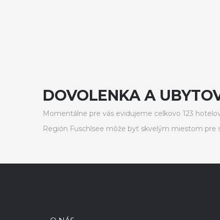
DOVOLENKA A UBYTOV
Momentálne pre vás evidujeme celkovo 123 hotelov
Región Fuschlsee môže byť skvelým miestom pre s