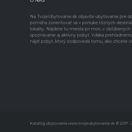
O NÁS
Na TvojeUbytovanie.sk objavíte ubytovanie pre 
pomáha zorientovať sa v ponuke rôznych destinácií
lokality. Nájdete tu miesta pri mori, v obľúbenýc
spoznávanie aj aktívny pobyt. Vďaka prehľadném
nájsť pobyt, ktorý zodpovedá tomu, ako chcete c
Katalóg ubytovania www.tvojeubytovanie.sk © 2017 -