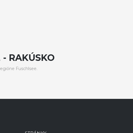
 - RAKÚSKO
egióne Fuschlsee.