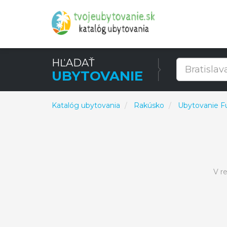
HĽADAŤ
UBYTOVANIE
Katalóg ubytovania
Rakúsko
Ubytovanie F
V r