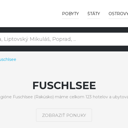
POBYTY
ŠTÁTY
OSTROV
uschlsee
FUSCHLSEE
egióne Fuschlsee (Rakúsko) máme celkom 123 hotelov a ubytova
ZOBRAZIŤ PONUKY