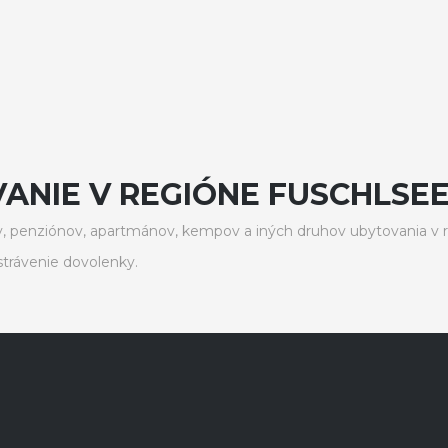
ANIE V REGIÓNE FUSCHLSEE
, penziónov, apartmánov, kempov a iných druhov ubytovania v r
trávenie dovolenky.