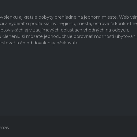
dovolenku aj kratšie pobyty prehľadne na jednom mieste. Web v
 a vyberať si podľa krajiny, regiónu, mesta, ostrova či konkrétne
h letoviskách aj v zaujímavých oblastiach vhodných na oddych,
u členeniu si môžete jednoduchšie porovnať možnosti ubytovani
estovať a čo od dovolenky očakávate.
 2026