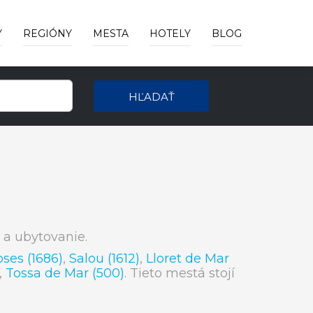
Y
REGIÓNY
MESTA
HOTELY
BLOG
HĽADAŤ
 a ubytovanie.
ses (1686)
,
Salou (1612)
,
Lloret de Mar
,
Tossa de Mar (500)
. Tieto mestá stojí