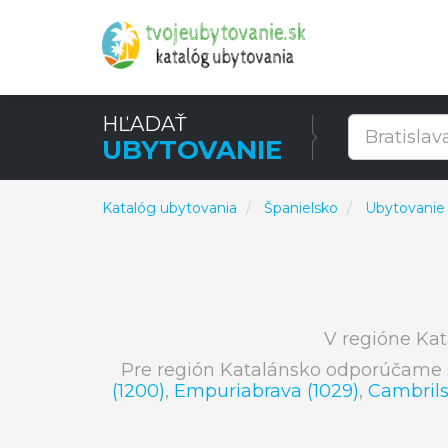
HĽADAŤ
UBYTOVANIE
Katalóg ubytovania
Španielsko
Ubytovanie
V regióne Kat
Pre región Katalánsko odporúčame 
(1200)
,
Empuriabrava (1029)
,
Cambrils