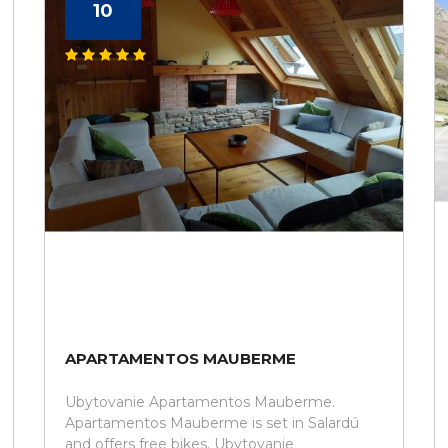
10
APARTAMENTOS MAUBERME
Ubytovanie Apartamentos Mauberme.
Apartamentos Mauberme is set in Salardú
and offers free bikes. Ubytovanie