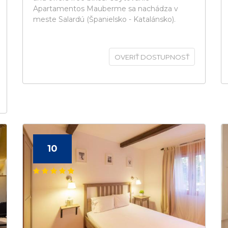
Apartamentos Mauberme sa nachádza v
meste Salardú (Španielsko - Katalánsko).
OVERIŤ DOSTUPNOSŤ
10