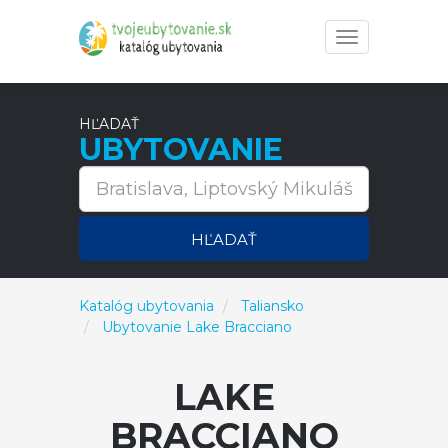
Toggle
navigation
HĽADAŤ
UBYTOVANIE
HĽADAŤ
Katalóg ubytovania
Taliansko
Ubytovanie Lake Bracciano
LAKE
BRACCIANO