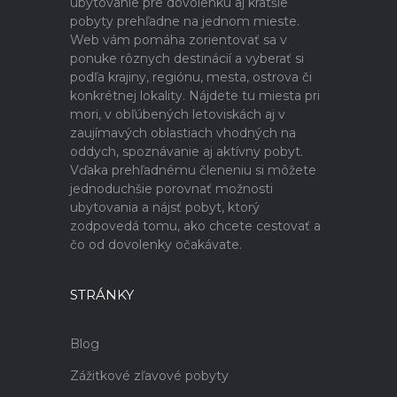
ubytovanie pre dovolenku aj kratšie
pobyty prehľadne na jednom mieste.
Web vám pomáha zorientovať sa v
ponuke rôznych destinácií a vyberať si
podľa krajiny, regiónu, mesta, ostrova či
konkrétnej lokality. Nájdete tu miesta pri
mori, v obľúbených letoviskách aj v
zaujímavých oblastiach vhodných na
oddych, spoznávanie aj aktívny pobyt.
Vďaka prehľadnému členeniu si môžete
jednoduchšie porovnať možnosti
ubytovania a nájsť pobyt, ktorý
zodpovedá tomu, ako chcete cestovať a
čo od dovolenky očakávate.
STRÁNKY
Blog
Zážitkové zľavové pobyty