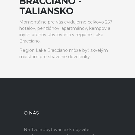
BRACCIANO -
TALIANSKO
Momentálne pre vás evidujeme celkovo 257
hotelov, penziónov, apartmánov, kempov a
iných druhov ubytovania v regióne Lake
Bracciano.
Región Lake Bracciano môže byť skvelým
miestom pre strávenie dovolenky.
O NÁS
Na TvojeUbytovanie.sk objavíte