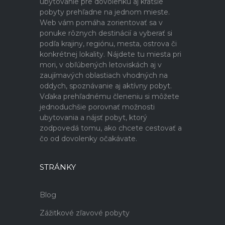
ubytovanie pre dovolenku aj kratšie
pobyty prehľadne na jednom mieste.
Web vám pomáha zorientovať sa v
ponuke rôznych destinácií a vyberať si
podľa krajiny, regiónu, mesta, ostrova či
konkrétnej lokality. Nájdete tu miesta pri
mori, v obľúbených letoviskách aj v
zaujímavých oblastiach vhodných na
oddych, spoznávanie aj aktívny pobyt.
Vďaka prehľadnému členeniu si môžete
jednoduchšie porovnať možnosti
ubytovania a nájsť pobyt, ktorý
zodpovedá tomu, ako chcete cestovať a
čo od dovolenky očakávate.
STRÁNKY
Blog
Zážitkové zľavové pobyty