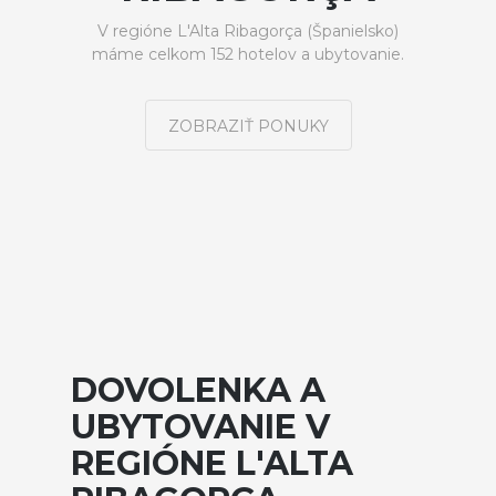
V regióne L'Alta Ribagorça (Španielsko)
máme celkom 152 hotelov a ubytovanie.
ZOBRAZIŤ PONUKY
DOVOLENKA A
UBYTOVANIE V
REGIÓNE L'ALTA