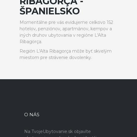
RIBAGORÇA -
ŠPANIELSKO
Momentálne pre vás evidujeme celkovo 152
hotelov, penziónov, apartmánov, kempov a
iných druhov ubytovania v regióne L'Alta
Ribagorça.
Región L'Alta Ribagorça môže byť skvelým
miestom pre strávenie dovolenky.
O NÁS
Na TvojeUbytovanie.sk objavíte