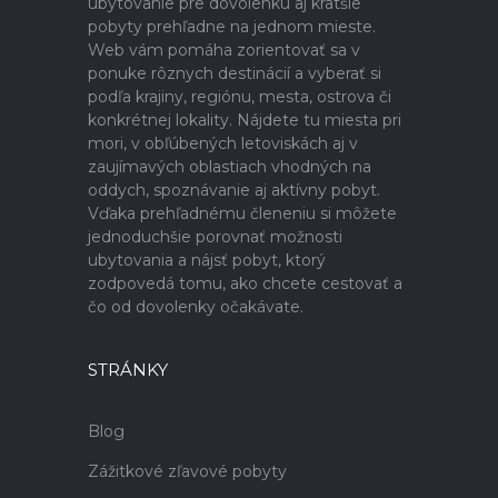
ubytovanie pre dovolenku aj kratšie
pobyty prehľadne na jednom mieste.
Web vám pomáha zorientovať sa v
ponuke rôznych destinácií a vyberať si
podľa krajiny, regiónu, mesta, ostrova či
konkrétnej lokality. Nájdete tu miesta pri
mori, v obľúbených letoviskách aj v
zaujímavých oblastiach vhodných na
oddych, spoznávanie aj aktívny pobyt.
Vďaka prehľadnému členeniu si môžete
jednoduchšie porovnať možnosti
ubytovania a nájsť pobyt, ktorý
zodpovedá tomu, ako chcete cestovať a
čo od dovolenky očakávate.
STRÁNKY
Blog
Zážitkové zľavové pobyty