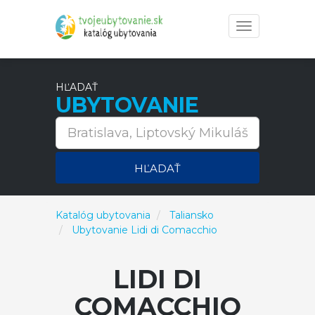
Toggle
navigation
HĽADAŤ
UBYTOVANIE
HĽADAŤ
Katalóg ubytovania
Taliansko
Ubytovanie Lidi di Comacchio
LIDI DI
COMACCHIO