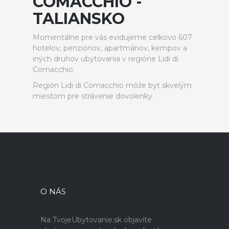
COMACCHIO -
TALIANSKO
Momentálne pre vás evidujeme celkovo 607
hotelov, penziónov, apartmánov, kempov a
iných druhov ubytovania v regióne Lidi di
Comacchio.
Región Lidi di Comacchio môže byť skvelým
miestom pre strávenie dovolenky.
O NÁS
Na TvojeUbytovanie.sk objavíte