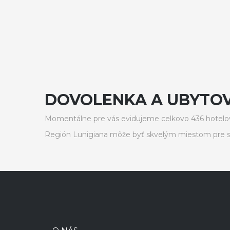
DOVOLENKA A UBYTOVA
Momentálne pre vás evidujeme celkovo 436 hotelov
Región Lunigiana môže byť skvelým miestom pre s