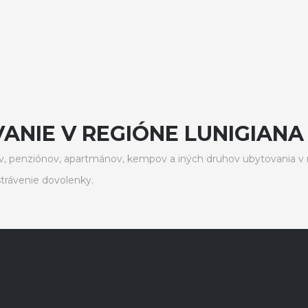
NIE V REGIÓNE LUNIGIANA 
, penziónov, apartmánov, kempov a iných druhov ubytovania v 
trávenie dovolenky.