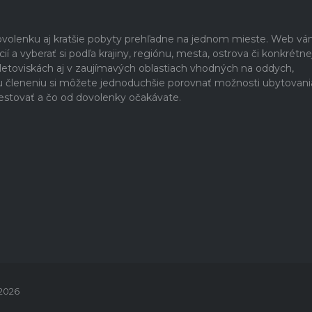
dovolenku aj kratšie pobyty prehľadne na jednom mieste. Web v
 a vyberať si podľa krajiny, regiónu, mesta, ostrova či konkrétne
h letoviskách aj v zaujímavých oblastiach vhodných na oddych,
u členeniu si môžete jednoduchšie porovnať možnosti ubytovani
estovať a čo od dovolenky očakávate.
 2026