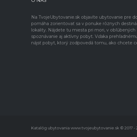
O NÁS
Na TvojeUbytovanie.sk objavíte ubytovanie pre 
pomáha zorientovať sa v ponuke rôznych destinácií
lokality. Nájdete tu miesta pri mori, v obľúbenýc
spoznávanie aj aktívny pobyt. Vďaka prehľadném
nájsť pobyt, ktorý zodpovedá tomu, ako chcete c
Katalóg ubytovania www.tvojeubytovanie.sk © 2017 -