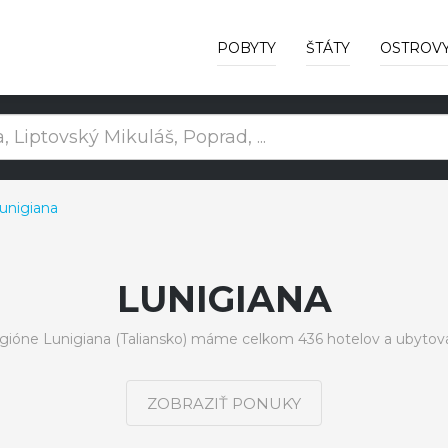
POBYTY
ŠTÁTY
OSTROV
unigiana
LUNIGIANA
egióne Lunigiana (Taliansko) máme celkom 436 hotelov a ubytova
ZOBRAZIŤ PONUKY