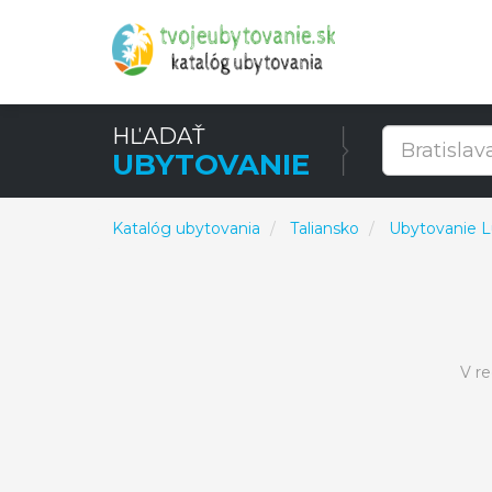
HĽADAŤ
UBYTOVANIE
Katalóg ubytovania
Taliansko
Ubytovanie L
V r