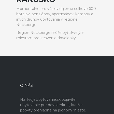
Momentálne pre vás evidujeme celkovo 600
hotelov, penziónov, apartmánov, kempov a
iných druhov ubytovania v regióne
Nockberge.
Región Nockberge môže byť skvelým
miestom pre strávenie dovolenky.
O NÁS
Na TvojeUbytovanie.sk objavíte
ubytovanie pre dovolenku aj kratšie
pobyty prehľadne na jednom mieste.