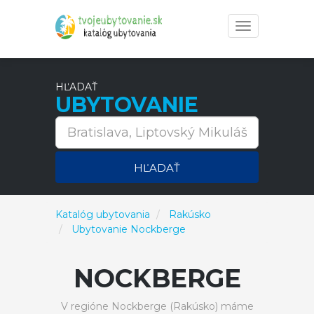
Toggle
navigation
HĽADAŤ
UBYTOVANIE
HĽADAŤ
Katalóg ubytovania
Rakúsko
Ubytovanie Nockberge
NOCKBERGE
V regióne Nockberge (Rakúsko) máme