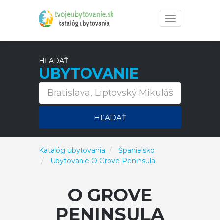
Toggle
navigation
HĽADAŤ
UBYTOVANIE
HĽADAŤ
Katalóg ubytovania
Španielsko
Ubytovanie O Grove Peninsula
O GROVE
PENINSULA