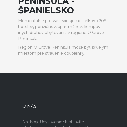
PENINSULA -
ŠPANIELSKO
Momentálne pre vás evidujeme celkovo 209
hotelov, penziónov, apartmánov, kempov a
iných druhov ubytovania v regióne O Grove
Peninsula.
Región O Grove Peninsula môže byť skvelým
miestom pre strávenie dovolenky.
O NÁS
Na TvojeUbytovanie.sk objavíte