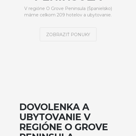
V regióne O Grove Peninsula (Španielsko)
máme celkom 209 hotelov a ubytovanie.
ZOBRAZIŤ PONUKY
DOVOLENKA A
UBYTOVANIE V
REGIÓNE O GROVE