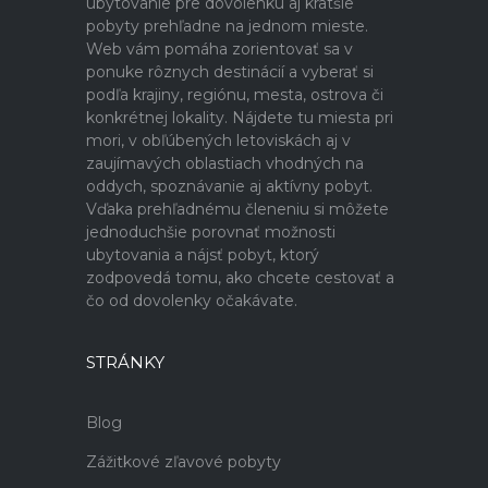
ubytovanie pre dovolenku aj kratšie
pobyty prehľadne na jednom mieste.
Web vám pomáha zorientovať sa v
ponuke rôznych destinácií a vyberať si
podľa krajiny, regiónu, mesta, ostrova či
konkrétnej lokality. Nájdete tu miesta pri
mori, v obľúbených letoviskách aj v
zaujímavých oblastiach vhodných na
oddych, spoznávanie aj aktívny pobyt.
Vďaka prehľadnému členeniu si môžete
jednoduchšie porovnať možnosti
ubytovania a nájsť pobyt, ktorý
zodpovedá tomu, ako chcete cestovať a
čo od dovolenky očakávate.
STRÁNKY
Blog
Zážitkové zľavové pobyty