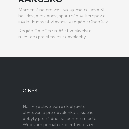
Momentálne pre vás evidujeme celkovo 31
hotelov, penziónov, apartmánov, kempov a
iných druhov ubytovania v regióne OberGraz.
Región OberGraz môže byť skvelým
miestom pre strávenie dovolenky.
O NÁS
Na TvojeUbytovanie.sk objavíte
ubytovanie pre dovolenku aj kratšie
pobyty prehľadne na jednom mieste.
Web vám pomáha zorientovať sa v