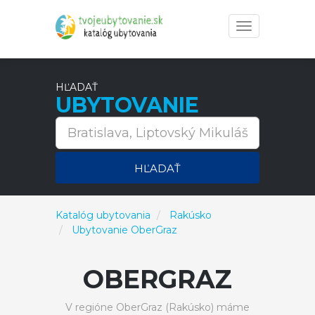
Toggle
navigation
HĽADAŤ
UBYTOVANIE
HĽADAŤ
Katalóg ubytovania
Rakúsko
Ubytovanie OberGraz
OBERGRAZ
V regióne OberGraz (Rakúsko) máme