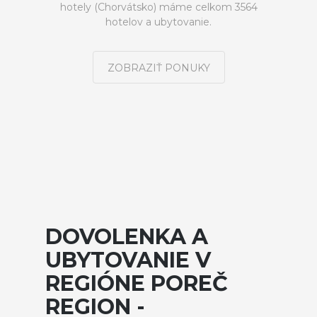
hotely (Chorvátsko) máme celkom 3564
hotelov a ubytovanie.
ZOBRAZIŤ PONUKY
DOVOLENKA A
UBYTOVANIE V
REGIÓNE POREČ
REGION -