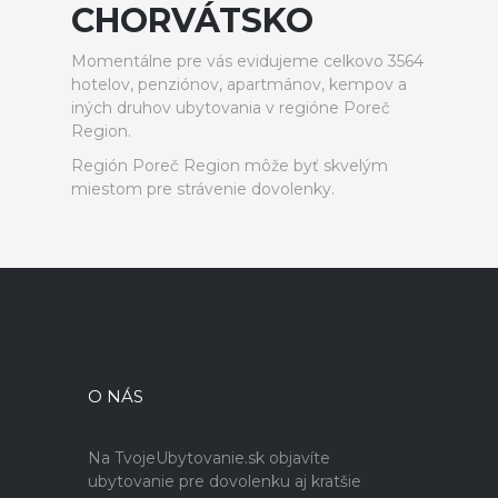
CHORVÁTSKO
Momentálne pre vás evidujeme celkovo 3564
hotelov, penziónov, apartmánov, kempov a
iných druhov ubytovania v regióne Poreč
Region.
Región Poreč Region môže byť skvelým
miestom pre strávenie dovolenky.
O NÁS
Na TvojeUbytovanie.sk objavíte
ubytovanie pre dovolenku aj kratšie