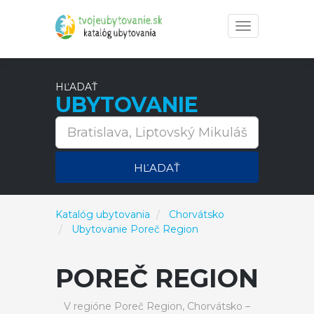
Toggle
navigation
HĽADAŤ
UBYTOVANIE
HĽADAŤ
Katalóg ubytovania
Chorvátsko
Ubytovanie Poreč Region
POREČ REGION
V regióne Poreč Region, Chorvátsko –