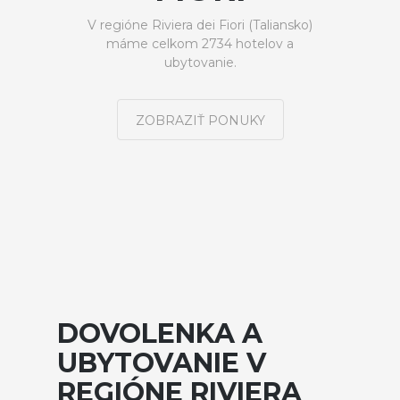
V regióne Riviera dei Fiori (Taliansko)
máme celkom 2734 hotelov a
ubytovanie.
ZOBRAZIŤ PONUKY
DOVOLENKA A
UBYTOVANIE V
REGIÓNE RIVIERA