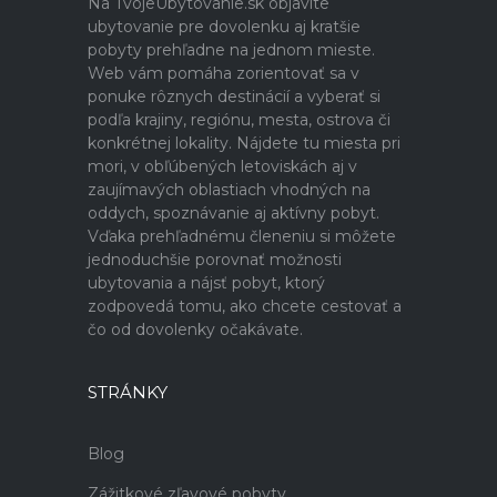
Na TvojeUbytovanie.sk objavíte
ubytovanie pre dovolenku aj kratšie
pobyty prehľadne na jednom mieste.
Web vám pomáha zorientovať sa v
ponuke rôznych destinácií a vyberať si
podľa krajiny, regiónu, mesta, ostrova či
konkrétnej lokality. Nájdete tu miesta pri
mori, v obľúbených letoviskách aj v
zaujímavých oblastiach vhodných na
oddych, spoznávanie aj aktívny pobyt.
Vďaka prehľadnému členeniu si môžete
jednoduchšie porovnať možnosti
ubytovania a nájsť pobyt, ktorý
zodpovedá tomu, ako chcete cestovať a
čo od dovolenky očakávate.
STRÁNKY
Blog
Zážitkové zľavové pobyty