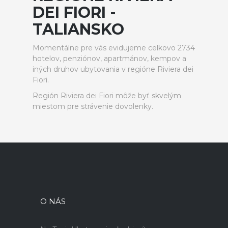
DEI FIORI -
TALIANSKO
Momentálne pre vás evidujeme celkovo 2734
hotelov, penziónov, apartmánov, kempov a
iných druhov ubytovania v regióne Riviera dei
Fiori.
Región Riviera dei Fiori môže byť skvelým
miestom pre strávenie dovolenky.
O NÁS