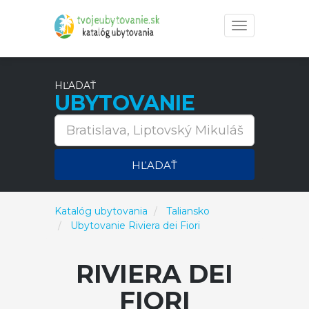
Toggle
navigation
HĽADAŤ
UBYTOVANIE
HĽADAŤ
Katalóg ubytovania
Taliansko
Ubytovanie Riviera dei Fiori
RIVIERA DEI
FIORI