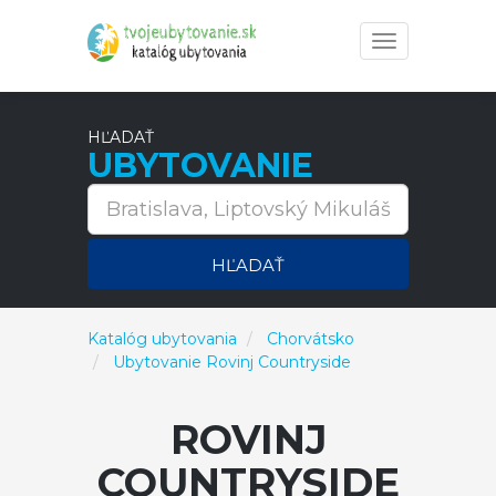
Toggle
navigation
HĽADAŤ
UBYTOVANIE
HĽADAŤ
Katalóg ubytovania
Chorvátsko
Ubytovanie Rovinj Countryside
ROVINJ
COUNTRYSIDE