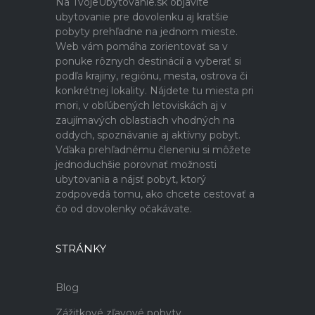
Na TvojeUbytovanie.sk objavíte
ubytovanie pre dovolenku aj kratšie
pobyty prehľadne na jednom mieste.
Web vám pomáha zorientovať sa v
ponuke rôznych destinácií a vyberať si
podľa krajiny, regiónu, mesta, ostrova či
konkrétnej lokality. Nájdete tu miesta pri
mori, v obľúbených letoviskách aj v
zaujímavých oblastiach vhodných na
oddych, spoznávanie aj aktívny pobyt.
Vďaka prehľadnému členeniu si môžete
jednoduchšie porovnať možnosti
ubytovania a nájsť pobyt, ktorý
zodpovedá tomu, ako chcete cestovať a
čo od dovolenky očakávate.
STRÁNKY
Blog
Zážitkové zľavové pobyty