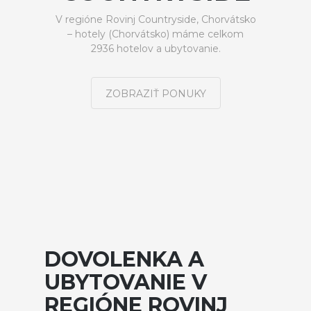
V regióne Rovinj Countryside, Chorvátsko
– hotely (Chorvátsko) máme celkom
2936 hotelov a ubytovanie.
ZOBRAZIŤ PONUKY
DOVOLENKA A
UBYTOVANIE V
REGIÓNE ROVINJ