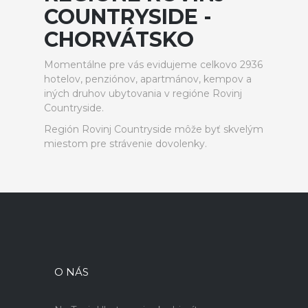
COUNTRYSIDE -
CHORVÁTSKO
Momentálne pre vás evidujeme celkovo 2936
hotelov, penziónov, apartmánov, kempov a
iných druhov ubytovania v regióne Rovinj
Countryside.
Región Rovinj Countryside môže byť skvelým
miestom pre strávenie dovolenky.
O NÁS