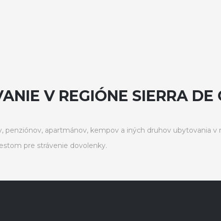
ANIE V REGIÓNE SIERRA DE
, penziónov, apartmánov, kempov a iných druhov ubytovania v r
stom pre strávenie dovolenky.