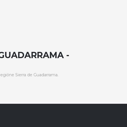
 GUADARRAMA -
egióne Sierra de Guadarrama.