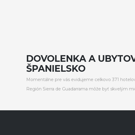
DOVOLENKA A UBYTOV
ŠPANIELSKO
Momentálne pre vás evidujeme celkovo 371 hotelov
Región Sierra de Guadarrama môže byť skvelým mie