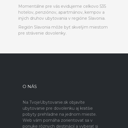
Momentálne pre vás evidujeme celkovo 535
hotelov, penziónov, apartmánov, kempov a
iných druhov ubytovania v regióne Slavonia.
Región Slavonia môže byť skvelým miestom
pre strávenie dovolenky.
O NÁS
Na TvojeUbytovanie.sk objavíte
ubytovanie pre dovolenku aj kratšie
pobyty prehľadne na jednom mieste.
Web vám pomáha zorientovať sa v
ponuke rôznych destinácií a vyberať si