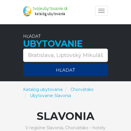
Toggle
navigation
HĽADAŤ
UBYTOVANIE
HĽADAŤ
Katalóg ubytovania
Chorvátsko
Ubytovanie Slavonia
SLAVONIA
V regióne Slavonia, Chorvátsko – hotely