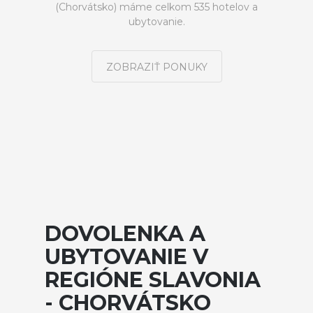
(Chorvátsko) máme celkom 535 hotelov a
ubytovanie.
ZOBRAZIŤ PONUKY
DOVOLENKA A
UBYTOVANIE V
REGIÓNE SLAVONIA
- CHORVÁTSKO