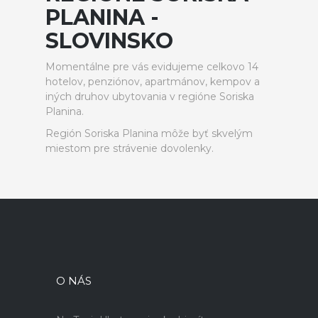
PLANINA -
SLOVINSKO
Momentálne pre vás evidujeme celkovo 14
hotelov, penziónov, apartmánov, kempov a
iných druhov ubytovania v regióne Soriska
Planina.
Región Soriska Planina môže byť skvelým
miestom pre strávenie dovolenky.
O NÁS