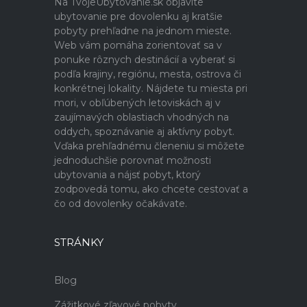
Na TvojeUbytovanie.sk objavíte
ubytovanie pre dovolenku aj kratšie
pobyty prehľadne na jednom mieste.
Web vám pomáha zorientovať sa v
ponuke rôznych destinácií a vyberať si
podľa krajiny, regiónu, mesta, ostrova či
konkrétnej lokality. Nájdete tu miesta pri
mori, v obľúbených letoviskách aj v
zaujímavých oblastiach vhodných na
oddych, spoznávanie aj aktívny pobyt.
Vďaka prehľadnému členeniu si môžete
jednoduchšie porovnať možnosti
ubytovania a nájsť pobyt, ktorý
zodpovedá tomu, ako chcete cestovať a
čo od dovolenky očakávate.
STRÁNKY
Blog
Zážitkové zľavové pobyty