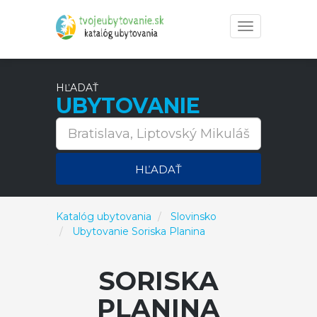
Toggle
navigation
HĽADAŤ
UBYTOVANIE
HĽADAŤ
Katalóg ubytovania
Slovinsko
Ubytovanie Soriska Planina
SORISKA
PLANINA