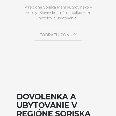
V regióne Soriska Planina, Slovinsko –
hotely (Slovinsko) máme celkom 14
hotelov a ubytovanie.
ZOBRAZIŤ PONUKY
DOVOLENKA A
UBYTOVANIE V
REGIÓNE SORISKA