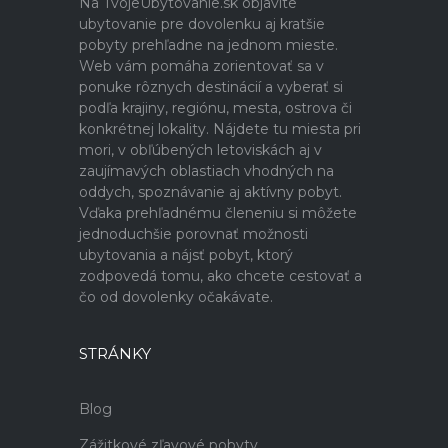
Na TvojeUbytovanie.sk objavíte
ubytovanie pre dovolenku aj kratšie
pobyty prehľadne na jednom mieste.
Web vám pomáha zorientovať sa v
ponuke rôznych destinácií a vyberať si
podľa krajiny, regiónu, mesta, ostrova či
konkrétnej lokality. Nájdete tu miesta pri
mori, v obľúbených letoviskách aj v
zaujímavých oblastiach vhodných na
oddych, spoznávanie aj aktívny pobyt.
Vďaka prehľadnému členeniu si môžete
jednoduchšie porovnať možnosti
ubytovania a nájsť pobyt, ktorý
zodpovedá tomu, ako chcete cestovať a
čo od dovolenky očakávate.
STRÁNKY
Blog
Zážitkové zľavové pobyty