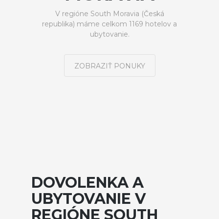
V regióne South Moravia (Česká
republika) máme celkom 1169 hotelov a
ubytovanie.
ZOBRAZIŤ PONUKY
DOVOLENKA A
UBYTOVANIE V
REGIÓNE SOUTH