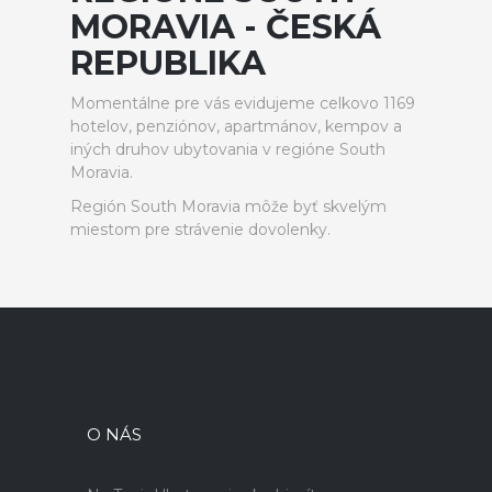
MORAVIA - ČESKÁ
REPUBLIKA
Momentálne pre vás evidujeme celkovo 1169
hotelov, penziónov, apartmánov, kempov a
iných druhov ubytovania v regióne South
Moravia.
Región South Moravia môže byť skvelým
miestom pre strávenie dovolenky.
O NÁS