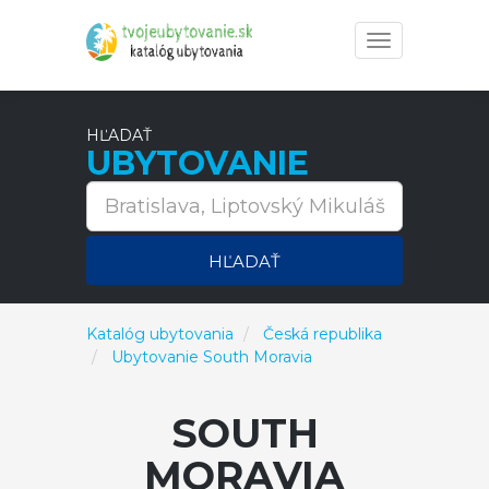
Toggle
navigation
HĽADAŤ
UBYTOVANIE
HĽADAŤ
Katalóg ubytovania
Česká republika
Ubytovanie South Moravia
SOUTH
MORAVIA