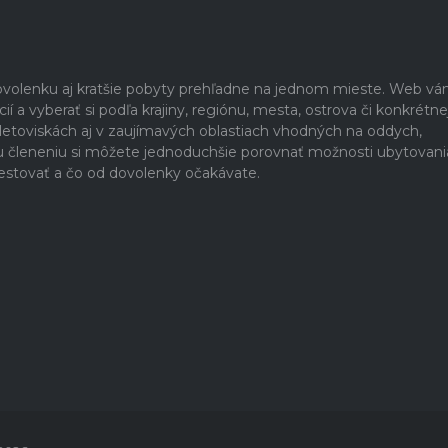
dovolenku aj kratšie pobyty prehľadne na jednom mieste. Web v
 a vyberať si podľa krajiny, regiónu, mesta, ostrova či konkrétne
h letoviskách aj v zaujímavých oblastiach vhodných na oddych,
u členeniu si môžete jednoduchšie porovnať možnosti ubytovani
estovať a čo od dovolenky očakávate.