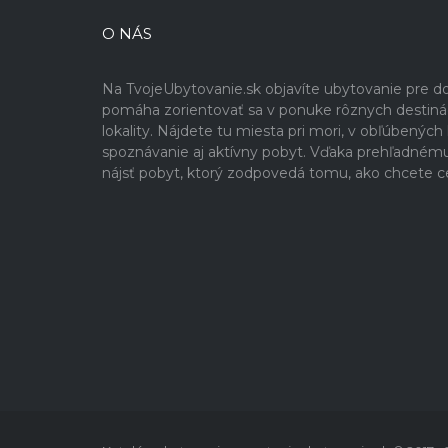
O NÁS
Na TvojeUbytovanie.sk objavíte ubytovanie pre 
pomáha zorientovať sa v ponuke rôznych destinácií
lokality. Nájdete tu miesta pri mori, v obľúbenýc
spoznávanie aj aktívny pobyt. Vďaka prehľadném
nájsť pobyt, ktorý zodpovedá tomu, ako chcete c