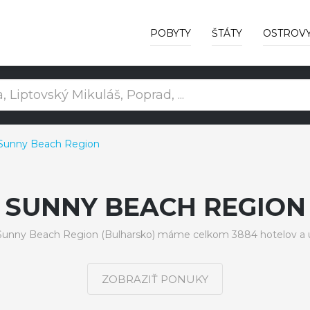
POBYTY
ŠTÁTY
OSTROV
Sunny Beach Region
SUNNY BEACH REGION
Sunny Beach Region (Bulharsko) máme celkom 3884 hotelov a 
ZOBRAZIŤ PONUKY