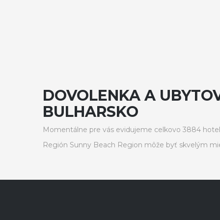
DOVOLENKA A UBYTOVA
BULHARSKO
Momentálne pre vás evidujeme celkovo 3884 hotel
Región Sunny Beach Region môže byť skvelým mie