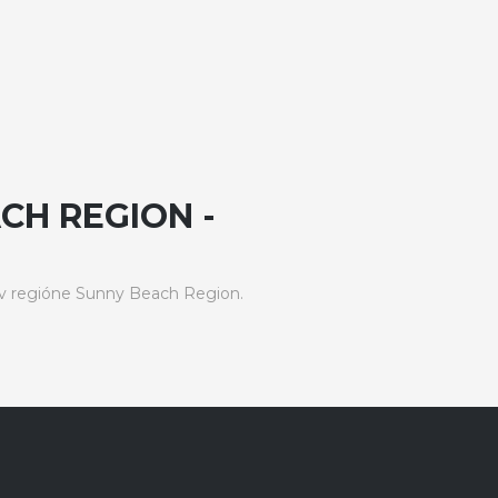
CH REGION -
v regióne Sunny Beach Region.