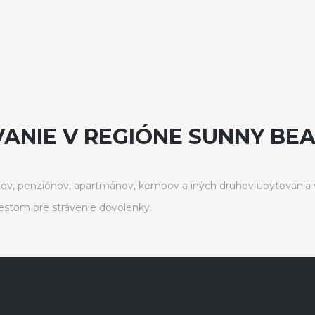
NIE V REGIÓNE SUNNY BEA
ov, penziónov, apartmánov, kempov a iných druhov ubytovania 
stom pre strávenie dovolenky.