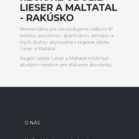
LIESER A MALTATAL
- RAKÚSKO
Momentálne pre vás evidujeme celkovo 91
hotelov, penziónov, apartmánov, kempov a
iných druhov ubytovania v regióne údolie
Lieser a Maltatal.
Región údolie Lieser a Maltatal môže byť
skvelým miestom pre strávenie dovolenky.
O NÁS