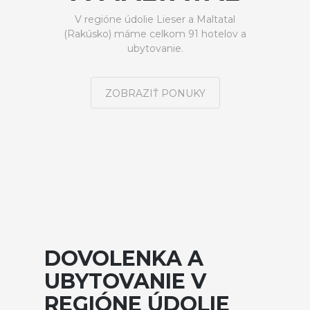
V regióne údolie Lieser a Maltatal
(Rakúsko) máme celkom 91 hotelov a
ubytovanie.
ZOBRAZIŤ PONUKY
DOVOLENKA A
UBYTOVANIE V
REGIÓNE ÚDOLIE