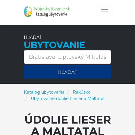
Toggle
navigation
HĽADAŤ
UBYTOVANIE
HĽADAŤ
Katalóg ubytovania
Rakúsko
Ubytovanie údolie Lieser a Maltatal
ÚDOLIE LIESER
A MALTATAL