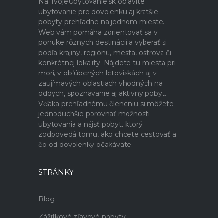
Na TvojeUbytovanie.sk objavíte
ubytovanie pre dovolenku aj kratšie
pobyty prehľadne na jednom mieste.
Web vám pomáha zorientovať sa v
ponuke rôznych destinácií a vyberať si
podľa krajiny, regiónu, mesta, ostrova či
konkrétnej lokality. Nájdete tu miesta pri
mori, v obľúbených letoviskách aj v
zaujímavých oblastiach vhodných na
oddych, spoznávanie aj aktívny pobyt.
Vďaka prehľadnému členeniu si môžete
jednoduchšie porovnať možnosti
ubytovania a nájsť pobyt, ktorý
zodpovedá tomu, ako chcete cestovať a
čo od dovolenky očakávate.
STRÁNKY
Blog
Zážitkové zľavové pobyty