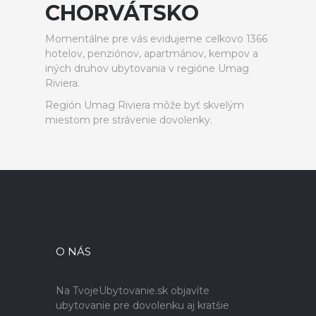
CHORVÁTSKO
Momentálne pre vás evidujeme celkovo 1366
hotelov, penziónov, apartmánov, kempov a
iných druhov ubytovania v regióne Umag
Riviera.
Región Umag Riviera môže byť skvelým
miestom pre strávenie dovolenky.
O NÁS
Na TvojeUbytovanie.sk objavíte
ubytovanie pre dovolenku aj kratšie