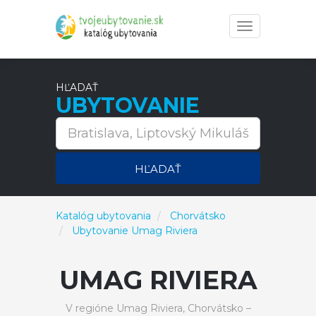
Toggle
navigation
HĽADAŤ
UBYTOVANIE
HĽADAŤ
Katalóg ubytovania
Chorvátsko
Ubytovanie Umag Riviera
UMAG RIVIERA
V regióne Umag Riviera, Chorvátsko –