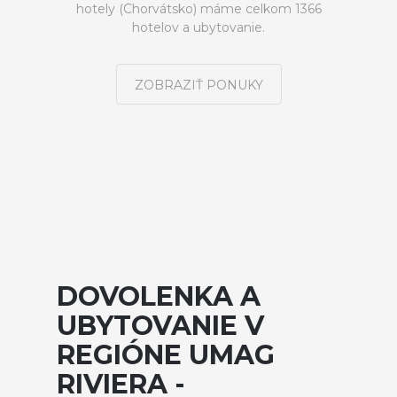
hotely (Chorvátsko) máme celkom 1366
hotelov a ubytovanie.
ZOBRAZIŤ PONUKY
DOVOLENKA A
UBYTOVANIE V
REGIÓNE UMAG
RIVIERA -