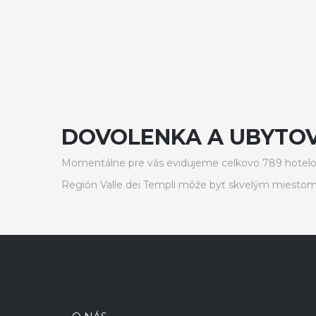
DOVOLENKA A UBYTOVA
Momentálne pre vás evidujeme celkovo 789 hotelov,
Región Valle dei Templi môže byť skvelým miestom 