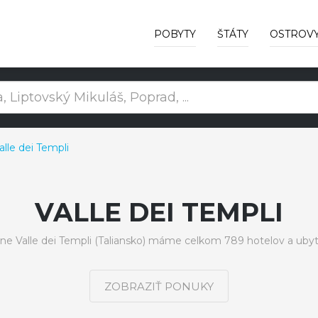
POBYTY
ŠTÁTY
OSTROV
lle dei Templi
VALLE DEI TEMPLI
óne Valle dei Templi (Taliansko) máme celkom 789 hotelov a ubyt
ZOBRAZIŤ PONUKY