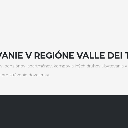
NIE V REGIÓNE VALLE DEI 
 penziónov, apartmánov, kempov a iných druhov ubytovania v re
pre strávenie dovolenky.