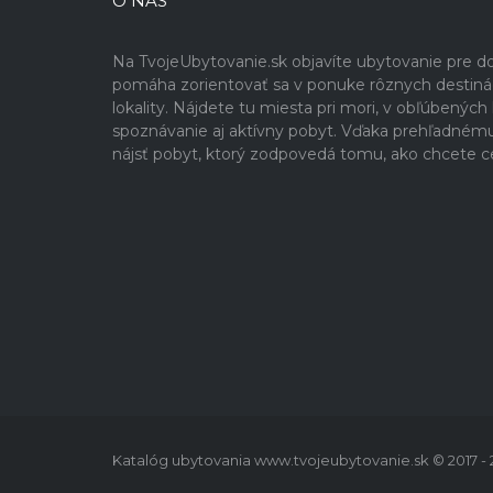
O NÁS
Na TvojeUbytovanie.sk objavíte ubytovanie pre 
pomáha zorientovať sa v ponuke rôznych destinácií
lokality. Nájdete tu miesta pri mori, v obľúbenýc
spoznávanie aj aktívny pobyt. Vďaka prehľadném
nájsť pobyt, ktorý zodpovedá tomu, ako chcete c
Katalóg ubytovania www.tvojeubytovanie.sk © 2017 -