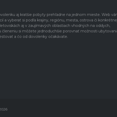
dovolenku aj kratšie pobyty prehľadne na jednom mieste. Web v
 a vyberať si podľa krajiny, regiónu, mesta, ostrova či konkrétne
h letoviskách aj v zaujímavých oblastiach vhodných na oddych,
u členeniu si môžete jednoduchšie porovnať možnosti ubytovani
estovať a čo od dovolenky očakávate.
 2026