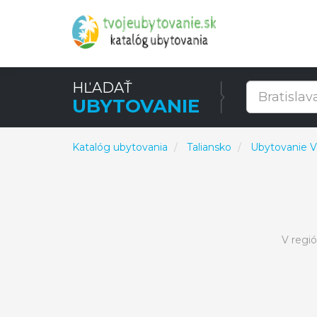
HĽADAŤ
UBYTOVANIE
Katalóg ubytovania
Taliansko
Ubytovanie Va
V regi