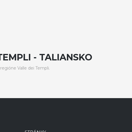
TEMPLI - TALIANSKO
gióne Valle dei Templi.