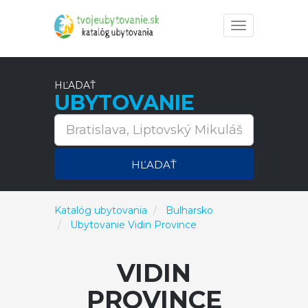
Toggle
navigation
HĽADAŤ
UBYTOVANIE
HĽADAŤ
Katalóg ubytovania
Bulharsko
Ubytovanie Vidin Province
VIDIN
PROVINCE