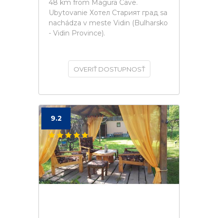
48 km from Magura Cave.
Ubytovanie Хотел Старият град sa
nachádza v meste Vidin (Bulharsko
- Vidin Province).
OVERIŤ DOSTUPNOSŤ
9.2