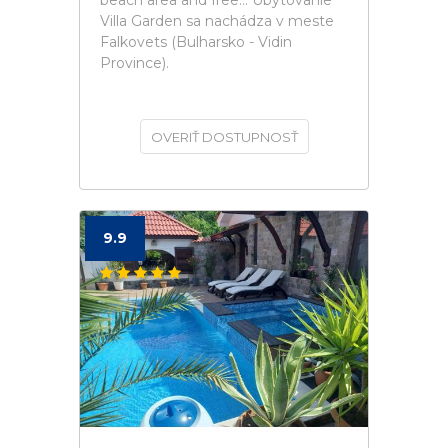
beach area and free... Ubytovanie
Villa Garden sa nachádza v meste
Falkovets (Bulharsko - Vidin
Province).
OVERIŤ DOSTUPNOSŤ
9.9