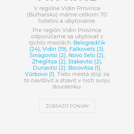
V regióne Vidin Province
(Bulharsko) máme celkom 70
hotelov a ubytovanie.
Pre región Vidin Province
odporúčame sa ubytovať v
týchto mestách:
Belogradčik
(24)
,
Vidin (19)
,
Falkovets (3)
,
Sinagovtsi (2)
,
Novo Selo (2)
,
Zheglitsa (2)
,
Stakevtsi (2)
,
Dunavtsi (2)
,
Borovitsa (1)
,
Vŭrbovo (1)
. Tieto mestá stojí za
to navštíviť a stravit v nich svoju
dovolenku.
ZOBRAZIŤ PONUKY