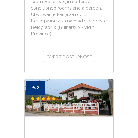
гости Белоградчик offers air-
conditioned rooms and a garden.
Ubytovanie Къща за гости
Белоградчик sa nachádza v meste
Belogradčik (Bulharsko - Vidin
Province).
OVERIŤ DOSTUPNOSŤ
9.2