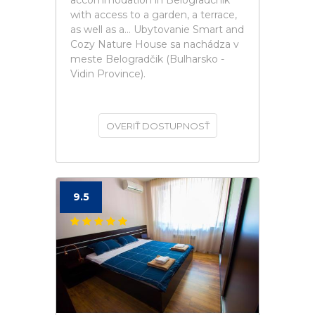
accommodation in Belogradchik
with access to a garden, a terrace,
as well as a... Ubytovanie Smart and
Cozy Nature House sa nachádza v
meste Belogradčik (Bulharsko -
Vidin Province).
OVERIŤ DOSTUPNOSŤ
9.5