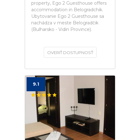
property, Ego 2 Guesthouse offers
accommodation in Belogradchik.
Ubytovanie Ego 2 Guesthouse sa
nachádza v meste Belogradčik
(Bulharsko - Vidin Province).
OVERIŤ DOSTUPNOSŤ
9.1