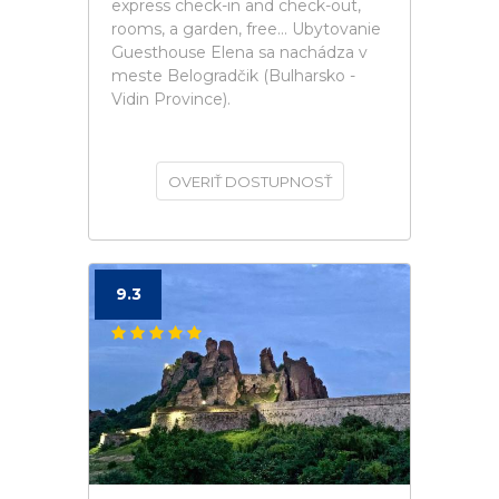
express check-in and check-out,
rooms, a garden, free... Ubytovanie
Guesthouse Elena sa nachádza v
meste Belogradčik (Bulharsko -
Vidin Province).
OVERIŤ DOSTUPNOSŤ
9.3