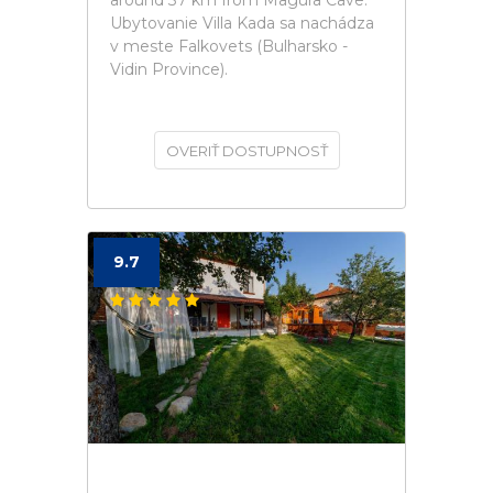
around 37 km from Magura Cave.
Ubytovanie Villa Kada sa nachádza
v meste Falkovets (Bulharsko -
Vidin Province).
OVERIŤ DOSTUPNOSŤ
9.7