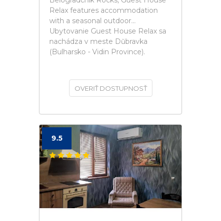
Belogradchik Rocks, Guest House
Relax features accommodation
with a seasonal outdoor...
Ubytovanie Guest House Relax sa
nachádza v meste Dŭbravka
(Bulharsko - Vidin Province).
OVERIŤ DOSTUPNOSŤ
9.5