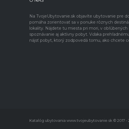
O NÁS
Na TvojeUbytovanie.sk objavíte ubytovanie pre 
pomáha zorientovať sa v ponuke rôznych destinácií
lokality. Nájdete tu miesta pri mori, v obľúbenýc
spoznávanie aj aktívny pobyt. Vďaka prehľadném
nájsť pobyt, ktorý zodpovedá tomu, ako chcete c
Katalóg ubytovania www.tvojeubytovanie.sk © 2017 -