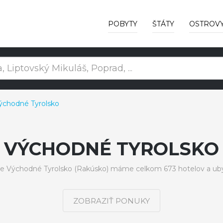
POBYTY
ŠTÁTY
OSTROV
ýchodné Tyrolsko
VÝCHODNÉ TYROLSKO
ne Východné Tyrolsko (Rakúsko) máme celkom 673 hotelov a uby
ZOBRAZIŤ PONUKY