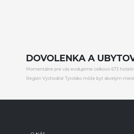
DOVOLENKA A UBYTOV
Momentálne pre vás evidujeme celkovo 673 hotelov
Región Východné Tyrolsko môže byť skvelým miest