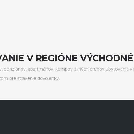
ANIE V REGIÓNE VÝCHODNÉ
, penziónov, apartmánov, kempov a iných druhov ubytovania v 
om pre strávenie dovolenky.