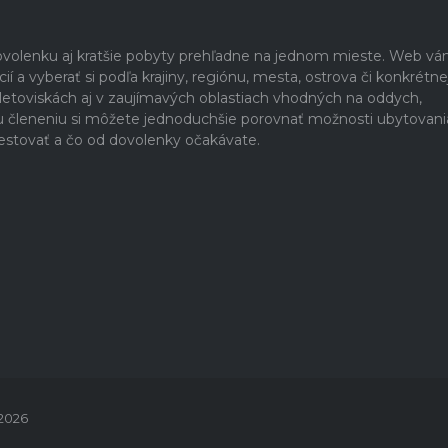
dovolenku aj kratšie pobyty prehľadne na jednom mieste. Web v
 a vyberať si podľa krajiny, regiónu, mesta, ostrova či konkrétne
h letoviskách aj v zaujímavých oblastiach vhodných na oddych,
u členeniu si môžete jednoduchšie porovnať možnosti ubytovani
estovať a čo od dovolenky očakávate.
 2026