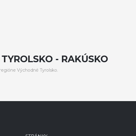
 TYROLSKO - RAKÚSKO
regióne Východné Tyrolsko.