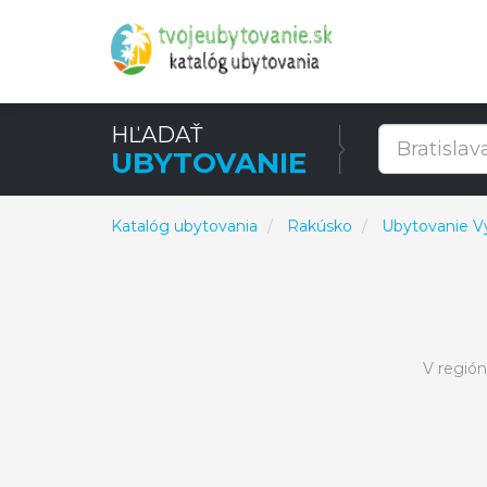
HĽADAŤ
UBYTOVANIE
Katalóg ubytovania
Rakúsko
Ubytovanie V
V regió