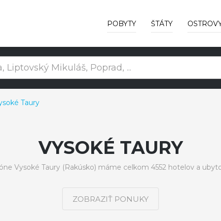
POBYTY
ŠTÁTY
OSTROV
ysoké Taury
VYSOKÉ TAURY
ióne Vysoké Taury (Rakúsko) máme celkom 4552 hotelov a ubyto
ZOBRAZIŤ PONUKY