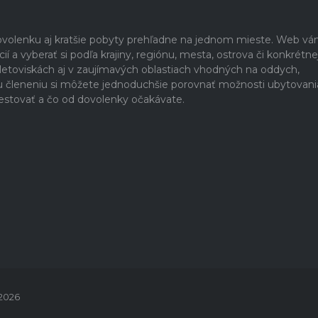
dovolenku aj kratšie pobyty prehľadne na jednom mieste. Web v
 a vyberať si podľa krajiny, regiónu, mesta, ostrova či konkrétne
h letoviskách aj v zaujímavých oblastiach vhodných na oddych,
u členeniu si môžete jednoduchšie porovnať možnosti ubytovani
estovať a čo od dovolenky očakávate.
 2026