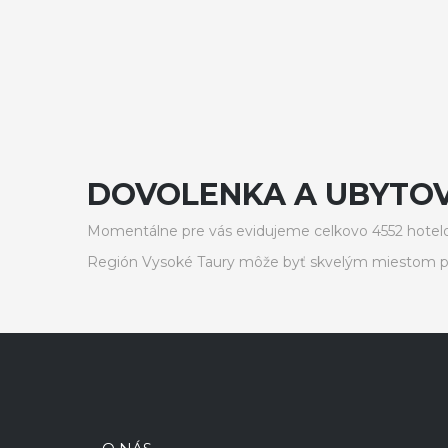
DOVOLENKA A UBYTOV
Momentálne pre vás evidujeme celkovo 4552 hotelo
Región Vysoké Taury môže byť skvelým miestom pr