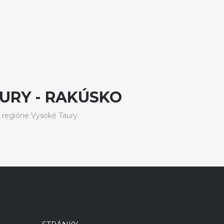
URY - RAKÚSKO
 regióne Vysoké Taury.