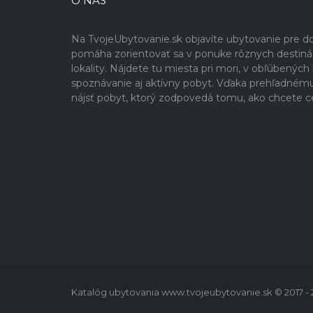
O NÁS
Na TvojeUbytovanie.sk objavíte ubytovanie pre 
pomáha zorientovať sa v ponuke rôznych destinácií
lokality. Nájdete tu miesta pri mori, v obľúbenýc
spoznávanie aj aktívny pobyt. Vďaka prehľadném
nájsť pobyt, ktorý zodpovedá tomu, ako chcete c
Katalóg ubytovania www.tvojeubytovanie.sk © 2017 -