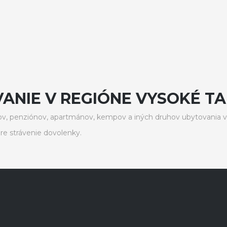
ANIE V REGIÓNE VYSOKÉ TA
v, penziónov, apartmánov, kempov a iných druhov ubytovania v
e strávenie dovolenky.