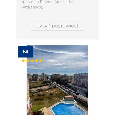
meste La Pineda (Španielsko -
Katalánsko).
OVERIŤ DOSTUPNOSŤ
9.8