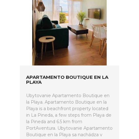
APARTAMENTO BOUTIQUE EN LA
PLAYA
Ubytovanie Apartamento Boutique en
la Playa. Apartamento Boutique en la
Playa is a beachfront property located
in La Pineda, a few steps from Playa de
la Pineda and 6.5 km from
PortAventura. Ubytovanie Apartamento
Boutique en la Playa sa nachádza v