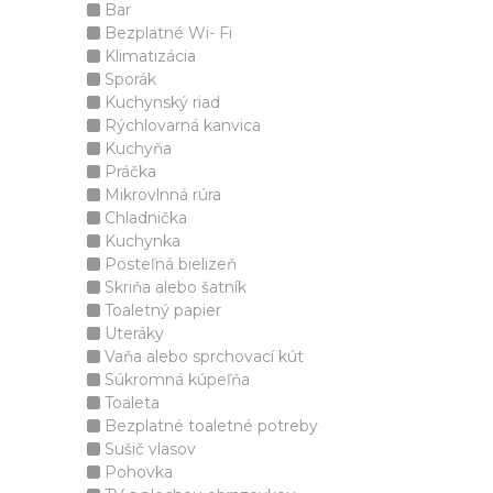
Bar
Bezplatné Wi- Fi
Klimatizácia
Sporák
Kuchynský riad
Rýchlovarná kanvica
Kuchyňa
Práčka
Mikrovlnná rúra
Chladnička
Kuchynka
Posteľná bielizeň
Skriňa alebo šatník
Toaletný papier
Uteráky
Vaňa alebo sprchovací kút
Súkromná kúpeľňa
Toaleta
Bezplatné toaletné potreby
Sušič vlasov
Pohovka