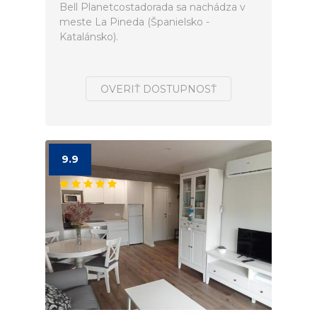
Bell Planetcostadorada sa nachádza v
meste La Pineda (Španielsko -
Katalánsko).
OVERIŤ DOSTUPNOSŤ
9.9