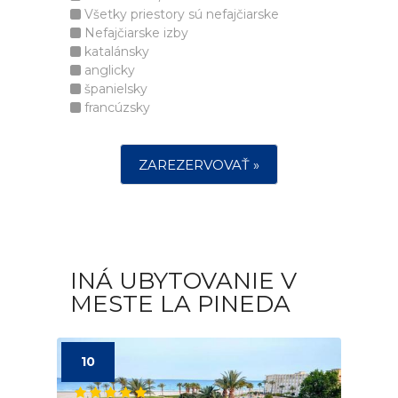
Všetky priestory sú nefajčiarske
Nefajčiarske izby
katalánsky
anglicky
španielsky
francúzsky
ZAREZERVOVAŤ »
INÁ UBYTOVANIE V
MESTE LA PINEDA
10