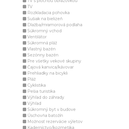
TV s plochou obrazovkou
TV
Rozkladacia pohovka
Sušiak na bielizeň
Dlažba/mramorová podlaha
Súkromný vchod
Ventilátor
Súkromná pláž
Vlastný bazén
Sezónny bazén
Pre všetky vekové skupiny
Čajová kanvica/kávovar
Prehliadky na bicykli
Pláž
Cyklistika
Pešia turistika
Výhľad do záhrady
Výhľad
Súkromný byt v budove
Úschovňa batožín
Možnosť rezervácie výletov
Kaderníctvo/kozmetika