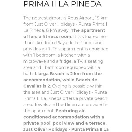
PRIMA II LA PINEDA
The nearest airport is Reus Airport, 19 km
from Just Oliver Holidays - Punta Prima II
La Pineda. 8 km away.
The apartment
offers a fitness room
. It is situated less
than 1 km from Playa de la Pineda and
provides a lift. This apartment is equipped
with 1 bedroom, a kitchen with a
microwave and a fridge, a TV, a seating
area and 1 bathroom equipped with a
bath.
Llarga Beach is 2 km from the
accommodation, while Beach de
Cavallas is 2
. Cycling is possible within
the area and Just Oliver Holidays - Punta
Prima II La Pineda offers a private beach
area. Towels and bed linen are provided in
the apartment.
Featuring air-
conditioned accommodation with a
private pool, pool view and a terrace,
Just Oliver Holidays - Punta Prima II La