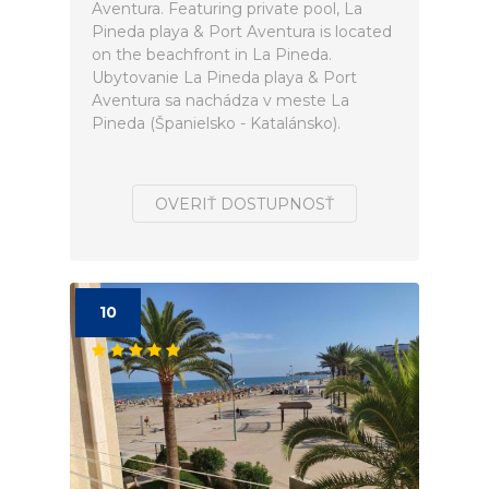
Aventura. Featuring private pool, La
Pineda playa & Port Aventura is located
on the beachfront in La Pineda.
Ubytovanie La Pineda playa & Port
Aventura sa nachádza v meste La
Pineda (Španielsko - Katalánsko).
OVERIŤ DOSTUPNOSŤ
10