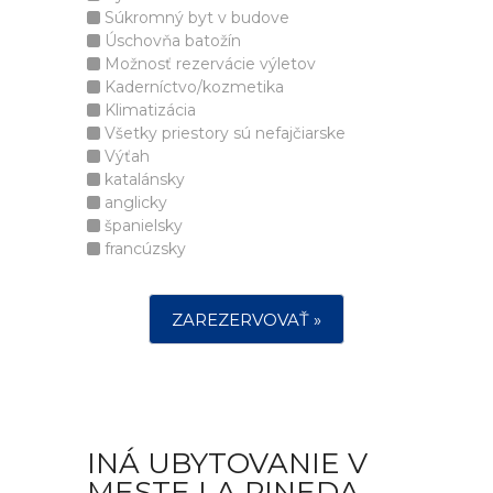
Súkromný byt v budove
Úschovňa batožín
Možnosť rezervácie výletov
Kaderníctvo/kozmetika
Klimatizácia
Všetky priestory sú nefajčiarske
Výťah
katalánsky
anglicky
španielsky
francúzsky
ZAREZERVOVAŤ »
INÁ UBYTOVANIE V
MESTE LA PINEDA