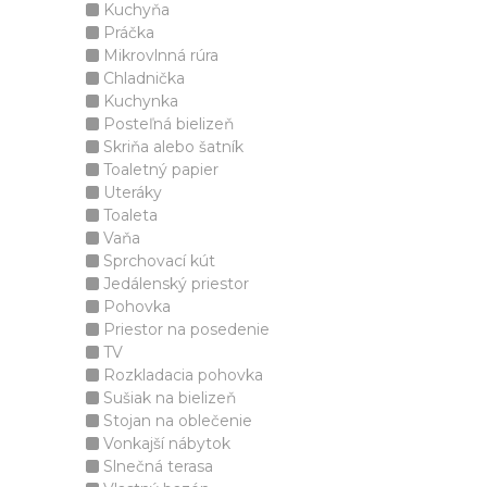
Kuchyňa
Práčka
Mikrovlnná rúra
Chladnička
Kuchynka
Posteľná bielizeň
Skriňa alebo šatník
Toaletný papier
Uteráky
Toaleta
Vaňa
Sprchovací kút
Jedálenský priestor
Pohovka
Priestor na posedenie
TV
Rozkladacia pohovka
Sušiak na bielizeň
Stojan na oblečenie
Vonkajší nábytok
Slnečná terasa