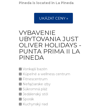
Pineda is located in La Pineda
.
UKÁZAT CENY »
VYBAVENIE
UBYTOVANIA JUST
OLIVER HOLIDAYS -
PUNTA PRIMA II LA
PINEDA
Vonkajší bazén
Kúpeľné a wellness centrum
Fitnescentrum
Nefajčiarske izby
Súkromná pláž
Jedálenský stôl
Sporák
Kuchynský riad