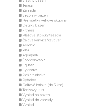
Vlastný bazén
Terasa
Záhrada
Sezónny bazén
Pre všetky vekové skupiny
Detský bazén
Fitness
Plážové stoličky/ležadlá
Čajová kanvica/kávovar
Aerobic
Pláž
Aquapark
Šnorchlovanie
Squash
Cyklistika
Pešia turistika
Rybolov
Golfové ihrisko (do 3 km)
Tenisový kurt
Výhľad na bazén
Výhľad do záhrady
Výhľad