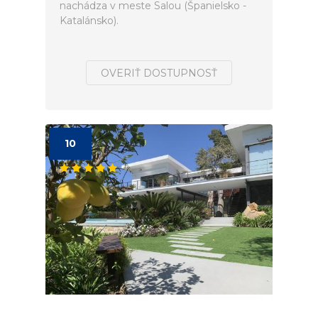
nachádza v meste Salou (Španielsko -
Katalánsko).
OVERIŤ DOSTUPNOSŤ
10