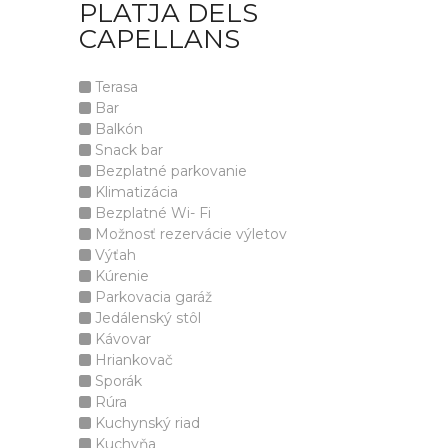
PLATJA DELS
CAPELLANS
Terasa
Bar
Balkón
Snack bar
Bezplatné parkovanie
Klimatizácia
Bezplatné Wi- Fi
Možnosť rezervácie výletov
Výťah
Kúrenie
Parkovacia garáž
Jedálenský stôl
Kávovar
Hriankovač
Sporák
Rúra
Kuchynský riad
Kuchyňa