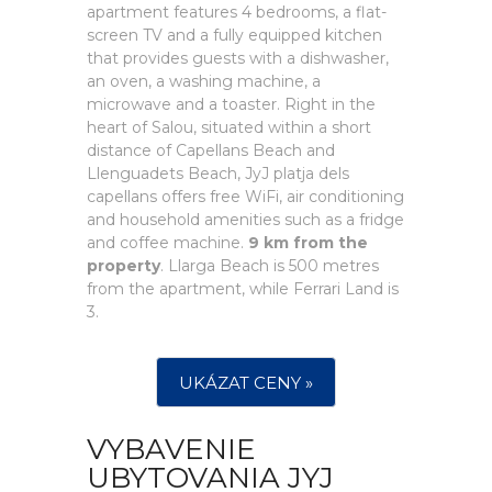
apartment features 4 bedrooms, a flat-
screen TV and a fully equipped kitchen
that provides guests with a dishwasher,
an oven, a washing machine, a
microwave and a toaster. Right in the
heart of Salou, situated within a short
distance of Capellans Beach and
Llenguadets Beach, JyJ platja dels
capellans offers free WiFi, air conditioning
and household amenities such as a fridge
and coffee machine.
9 km from the
property
. Llarga Beach is 500 metres
from the apartment, while Ferrari Land is
3.
UKÁZAT CENY »
VYBAVENIE
UBYTOVANIA JYJ