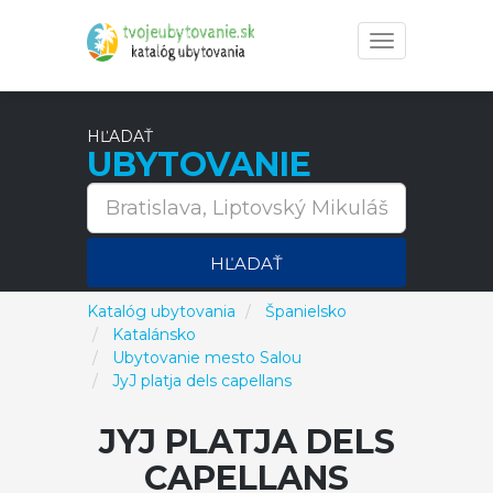
Toggle
navigation
HĽADAŤ
UBYTOVANIE
HĽADAŤ
Katalóg ubytovania
Španielsko
Katalánsko
Ubytovanie mesto Salou
JyJ platja dels capellans
JYJ PLATJA DELS
CAPELLANS