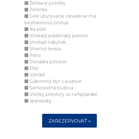
Žehliace potreby
Žehlička
Celé ubytovacie zariadenie má
bezbariérový prístup
Na pláži
Vonkajší jedálenský priestor
Vonkajší nábytok
Slnečná terasa
Patio
Donáška potravín
Pláž
Výhľad
Súkromný byt v budove
Samostatná budova
Všetky priestory sú nefajčiarske
španielsky
ZAREZERVOVAŤ »