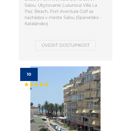
Salou. Ubytovanie Luxurious Villa La
Paz: Beach, Port Aventura Golf sa
nachádza v meste Salou (Španielsko -
Katalánsko).
OVERIŤ DOSTUPNOSŤ
10