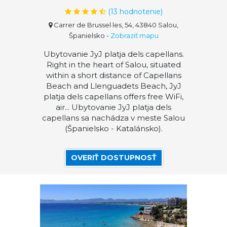
(
13
hodnotenie)
Carrer de Brussel·les, 54, 43840 Salou,
Španielsko
-
Zobraziť mapu
Ubytovanie JyJ platja dels capellans.
Right in the heart of Salou, situated
within a short distance of Capellans
Beach and Llenguadets Beach, JyJ
platja dels capellans offers free WiFi,
air... Ubytovanie JyJ platja dels
capellans sa nachádza v meste Salou
(Španielsko - Katalánsko).
OVERIŤ DOSTUPNOSŤ