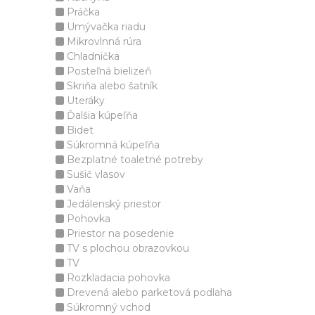
Práčka
Umývačka riadu
Mikrovlnná rúra
Chladnička
Posteľná bielizeň
Skriňa alebo šatník
Uteráky
Ďalšia kúpeľňa
Bidet
Súkromná kúpeľňa
Bezplatné toaletné potreby
Sušič vlasov
Vaňa
Jedálenský priestor
Pohovka
Priestor na posedenie
TV s plochou obrazovkou
TV
Rozkladacia pohovka
Drevená alebo parketová podlaha
Súkromný vchod