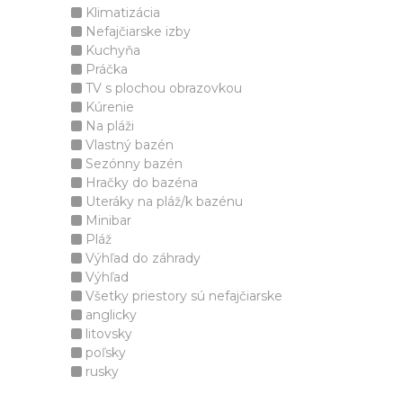
Klimatizácia
Nefajčiarske izby
Kuchyňa
Práčka
TV s plochou obrazovkou
Kúrenie
Na pláži
Vlastný bazén
Sezónny bazén
Hračky do bazéna
Uteráky na pláž/k bazénu
Minibar
Pláž
Výhľad do záhrady
Výhľad
Všetky priestory sú nefajčiarske
anglicky
litovsky
poľsky
rusky