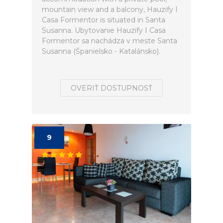
mountain view and a balcony, Hauzify I
Casa Formentor is situated in Santa
Susanna. Ubytovanie Hauzify I Casa
Formentor sa nachádza v meste Santa
Susanna (Španielsko - Katalánsko).
OVERIŤ DOSTUPNOSŤ
9