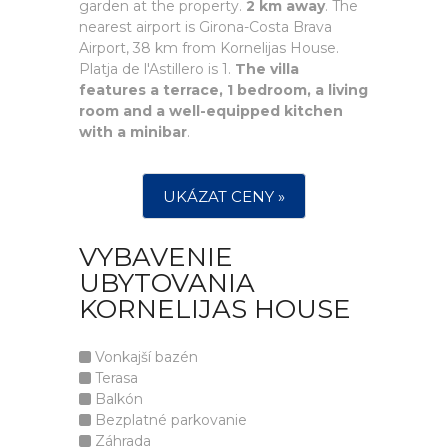
garden at the property.
2 km away
. The
nearest airport is Girona-Costa Brava
Airport, 38 km from Kornelijas House.
Platja de l'Astillero is 1.
The villa
features a terrace, 1 bedroom, a living
room and a well-equipped kitchen
with a minibar
.
UKÁZAT CENY »
VYBAVENIE
UBYTOVANIA
KORNELIJAS HOUSE
Vonkajší bazén
Terasa
Balkón
Bezplatné parkovanie
Záhrada