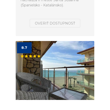
nachádza v meste Santa Susanna
(Španielsko - Katalánsko).
OVERIŤ DOSTUPNOSŤ
8.7