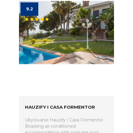
9.2
HAUZIFY I CASA FORMENTOR
Ubytovanie Hauzify I Casa Formentor.
Boasting air-conditioned
accommodation with a private pool,