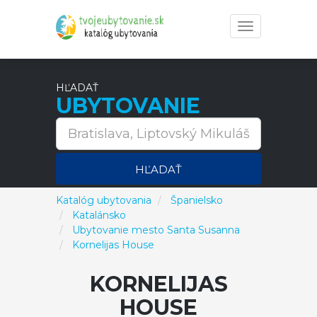
Toggle
navigation
HĽADAŤ
UBYTOVANIE
HĽADAŤ
Katalóg ubytovania
Španielsko
Katalánsko
Ubytovanie mesto Santa Susanna
Kornelijas House
KORNELIJAS
HOUSE