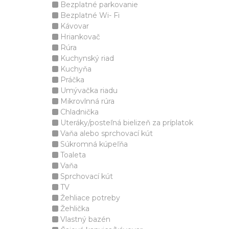
Bezplatné parkovanie
Bezplatné Wi- Fi
Kávovar
Hriankovač
Rúra
Kuchynský riad
Kuchyňa
Práčka
Umývačka riadu
Mikrovlnná rúra
Chladnička
Uteráky/posteľná bielizeň za príplatok
Vaňa alebo sprchovací kút
Súkromná kúpeľňa
Toaleta
Vaňa
Sprchovací kút
TV
Žehliace potreby
Žehlička
Vlastný bazén