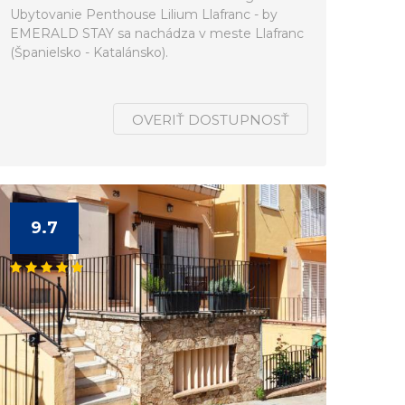
Ubytovanie Penthouse Lilium Llafranc - by
EMERALD STAY sa nachádza v meste Llafranc
(Španielsko - Katalánsko).
OVERIŤ DOSTUPNOSŤ
9.7