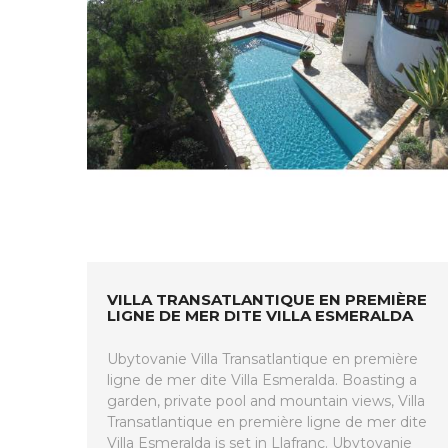
VILLA TRANSATLANTIQUE EN PREMIÈRE
LIGNE DE MER DITE VILLA ESMERALDA
Ubytovanie Villa Transatlantique en première
ligne de mer dite Villa Esmeralda. Boasting a
garden, private pool and mountain views, Villa
Transatlantique en première ligne de mer dite
Villa Esmeralda is set in Llafranc. Ubytovanie