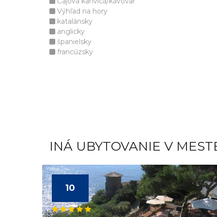
Čajová kanvica/kávovar
Výhľad na hory
katalánsky
anglicky
španielsky
francúzsky
INÁ UBYTOVANIE V MEST
10