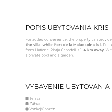
POPIS UBYTOVANIA KRIS
For added convenience, the property can provide t
the villa, while Port de la Malaespina is 1
. Fea
from Llafranc. Platja Canadell is 1.
4 km away
. Wi
a private pool and a garden.
VYBAVENIE UBYTOVANIA 
Terasa
Záhrada
Vonkajší bazén