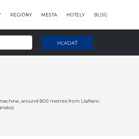
Y
REGIÓNY
MESTA
HOTELY
BLOG
HĽADAŤ
 machine, around 800 metres from Llafranc.
ánsko).