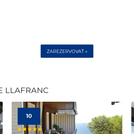
ZAREZERVOVAŤ »
E LLAFRANC
10