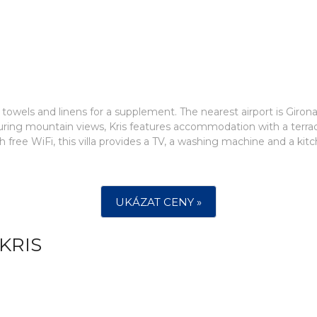
owels and linens for a supplement. The nearest airport is Girona
turing mountain views, Kris features accommodation with a terr
th free WiFi, this villa provides a TV, a washing machine and a kit
UKÁZAT CENY »
KRIS