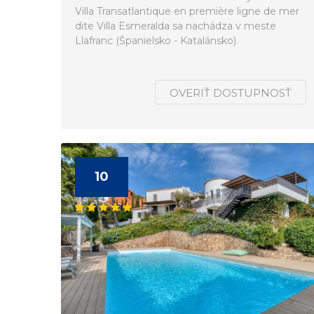
Villa Transatlantique en première ligne de mer
dite Villa Esmeralda sa nachádza v meste
Llafranc (Španielsko - Katalánsko).
OVERIŤ DOSTUPNOSŤ
10