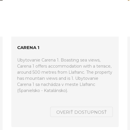
CARENA 1
Ubytovanie Carena 1. Boasting sea views,
Carena 1 offers accommodation with a terrace,
around 500 metres from Llafranc. The property
has mountain views and is 1. Ubytovanie
Carena 1 sa nachádza v meste Llafranc
(Španielsko - Katalánsko).
OVERIŤ DOSTUPNOSŤ