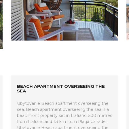
BEACH APARTMENT OVERSEEING THE
SEA
Ubytovanie Beach apartment overseeing the
sea. Beach apartment overseeing the sea is a
beachfront property set in Llafranc, 500 metres
from Llafranc and 1.3 km from Platja Canadell.
Ubytovanie Beach apartment overseeing the