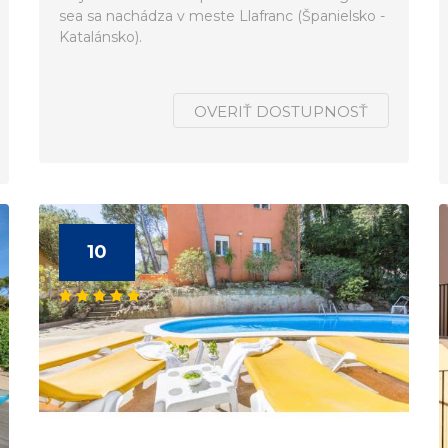
sea sa nachádza v meste Llafranc (Španielsko -
Katalánsko).
OVERIŤ DOSTUPNOSŤ
10