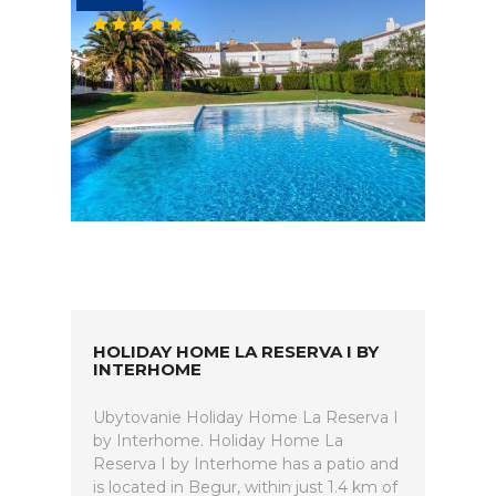
HOLIDAY HOME LA RESERVA I BY
INTERHOME
Ubytovanie Holiday Home La Reserva I
by Interhome. Holiday Home La
Reserva I by Interhome has a patio and
is located in Begur, within just 1.4 km of