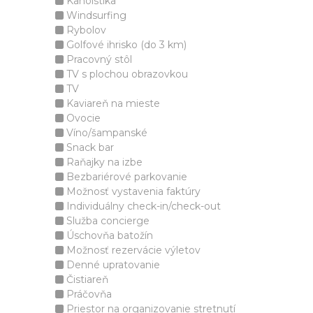
Kanoistika
Windsurfing
Rybolov
Golfové ihrisko (do 3 km)
Pracovný stôl
TV s plochou obrazovkou
TV
Kaviareň na mieste
Ovocie
Víno/šampanské
Snack bar
Raňajky na izbe
Bezbariérové parkovanie
Možnosť vystavenia faktúry
Individuálny check-in/check-out
Služba concierge
Úschovňa batožín
Možnosť rezervácie výletov
Denné upratovanie
Čistiareň
Práčovňa
Priestor na organizovanie stretnutí