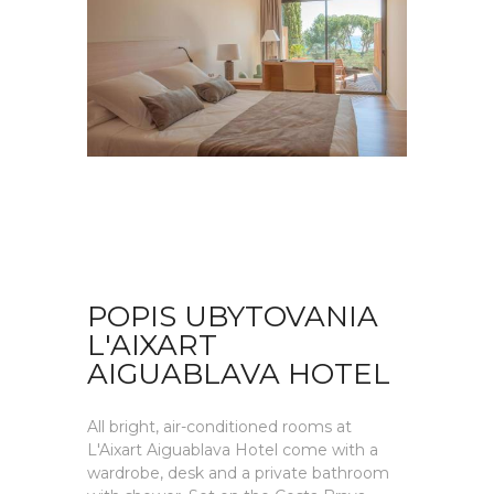
POPIS UBYTOVANIA
L'AIXART
AIGUABLAVA HOTEL
All bright, air-conditioned rooms at
L'Aixart Aiguablava Hotel come with a
wardrobe, desk and a private bathroom