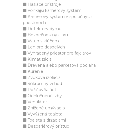
Hasiace prístroje
Vonkajší kamerový systém
Kamerový systém v spoločných
priestoroch
Detektory dymu
Bezpečnostný alarm
Vstup s kľúčom
Len pre dospelých
Vyhradený priestor pre fajčiarov
Klimatizácia
Drevená alebo parketová podlaha
Kúrenie
Zvuková izolácia
Súkromný vchod
Požičovňa áut
Odhlučnené izby
Ventilátor
Znížené umývadlo
Vyvýšená toaleta
Toaleta s držadlami
Bezbariérový prístup