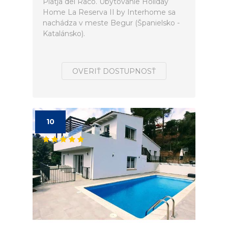
Platja del Racó. Ubytovanie Holiday
Home La Reserva II by Interhome sa
nachádza v meste Begur (Španielsko -
Katalánsko).
OVERIŤ DOSTUPNOSŤ
10