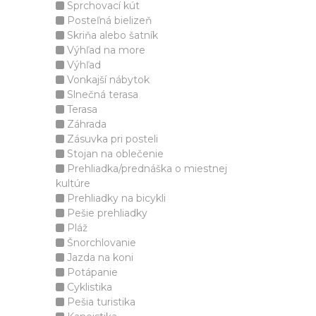
Sprchovací kút
Posteľná bielizeň
Skriňa alebo šatník
Výhľad na more
Výhľad
Vonkajší nábytok
Slnečná terasa
Terasa
Záhrada
Zásuvka pri posteli
Stojan na oblečenie
Prehliadka/prednáška o miestnej
kultúre
Prehliadky na bicykli
Pešie prehliadky
Pláž
Šnorchlovanie
Jazda na koni
Potápanie
Cyklistika
Pešia turistika