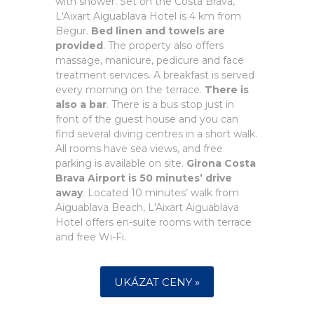
with shower. Set on the Costa Brava,
L'Aixart Aiguablava Hotel is 4 km from
Begur.
Bed linen and towels are
provided
. The property also offers
massage, manicure, pedicure and face
treatment services. A breakfast is served
every morning on the terrace.
There is
also a bar
. There is a bus stop just in
front of the guest house and you can
find several diving centres in a short walk.
All rooms have sea views, and free
parking is available on site.
Girona Costa
Brava Airport is 50 minutes’ drive
away
. Located 10 minutes’ walk from
Aiguablava Beach, L'Aixart Aiguablava
Hotel offers en-suite rooms with terrace
and free Wi-Fi.
UKÁZAT CENY »