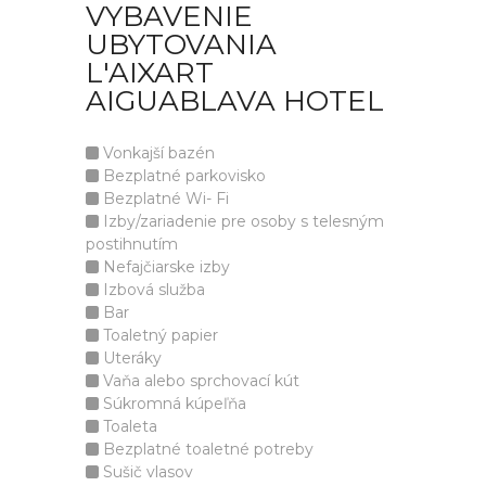
VYBAVENIE
UBYTOVANIA
L'AIXART
AIGUABLAVA HOTEL
Vonkajší bazén
Bezplatné parkovisko
Bezplatné Wi- Fi
Izby/zariadenie pre osoby s telesným
postihnutím
Nefajčiarske izby
Izbová služba
Bar
Toaletný papier
Uteráky
Vaňa alebo sprchovací kút
Súkromná kúpeľňa
Toaleta
Bezplatné toaletné potreby
Sušič vlasov