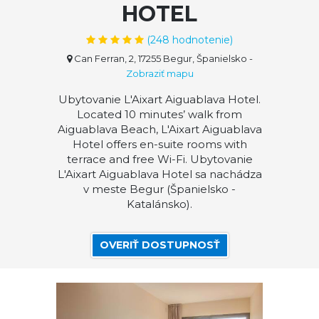
HOTEL
(
248
hodnotenie)
Can Ferran, 2, 17255 Begur, Španielsko
-
Zobraziť mapu
Ubytovanie L'Aixart Aiguablava Hotel.
Located 10 minutes’ walk from
Aiguablava Beach, L'Aixart Aiguablava
Hotel offers en-suite rooms with
terrace and free Wi-Fi. Ubytovanie
L'Aixart Aiguablava Hotel sa nachádza
v meste Begur (Španielsko -
Katalánsko).
OVERIŤ DOSTUPNOSŤ