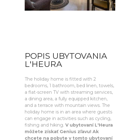
POPIS UBYTOVANIA
L'HEURA
The holiday home is fitted with 2
bedrooms, 1 bathroom, bed linen, towels,
a flat-screen TV with streaming services,
a dining area, a fully equipped kitchen,
and a terrace with mountain views. The
holiday home is in an area where guests
can engage in activities such as cycling,
fishing and hiking.
V ubytovaní L'Heura
môžete získať Genius zľavu! Ak
chcete na pobyte v tomto ubytovaní