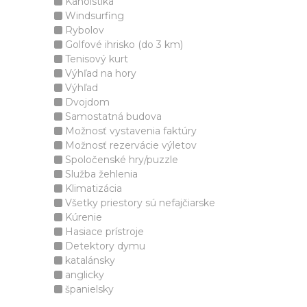
Kanoistika
Windsurfing
Rybolov
Golfové ihrisko (do 3 km)
Tenisový kurt
Výhľad na hory
Výhľad
Dvojdom
Samostatná budova
Možnosť vystavenia faktúry
Možnosť rezervácie výletov
Spoločenské hry/puzzle
Služba žehlenia
Klimatizácia
Všetky priestory sú nefajčiarske
Kúrenie
Hasiace prístroje
Detektory dymu
katalánsky
anglicky
španielsky