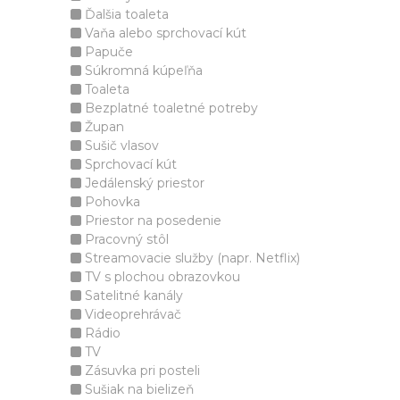
Ďalšia toaleta
Vaňa alebo sprchovací kút
Papuče
Súkromná kúpeľňa
Toaleta
Bezplatné toaletné potreby
Župan
Sušič vlasov
Sprchovací kút
Jedálenský priestor
Pohovka
Priestor na posedenie
Pracovný stôl
Streamovacie služby (napr. Netflix)
TV s plochou obrazovkou
Satelitné kanály
Videoprehrávač
Rádio
TV
Zásuvka pri posteli
Sušiak na bielizeň