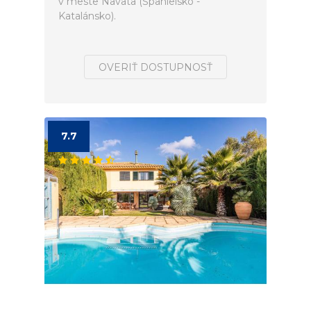
v meste Navata (Španielsko -
Katalánsko).
OVERIŤ DOSTUPNOSŤ
7.7