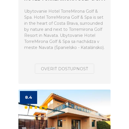
Ubytovanie Hotel TorreMirona Golf &
Spa. Hotel TorreMirona Golf & Spa is set
in the heart of Costa Brava, surrounded
by nature and next to Torremirona Golf
Resort in Navata. Ubytovanie Hotel
TorreMirona Golf & Spa sa nachádza v
meste Navata (Španielsko - Katalánsko).
OVERIŤ DOSTUPNOSŤ
8.4