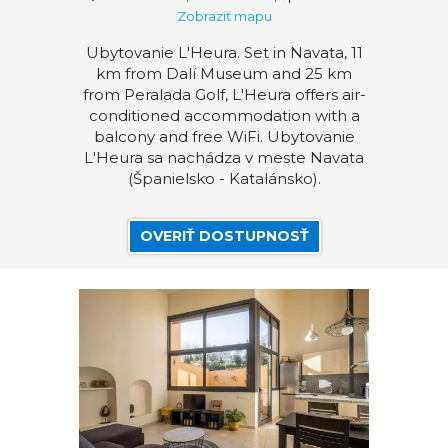
Zobraziť mapu
Ubytovanie L'Heura. Set in Navata, 11
km from Dalí Museum and 25 km
from Peralada Golf, L'Heura offers air-
conditioned accommodation with a
balcony and free WiFi. Ubytovanie
L'Heura sa nachádza v meste Navata
(Španielsko - Katalánsko).
OVERIŤ DOSTUPNOSŤ