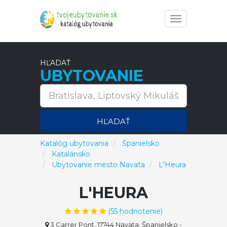
Toggle
navigation
HĽADAŤ
UBYTOVANIE
HĽADAŤ
Katalóg ubytovania
Španielsko
Katalánsko
Ubytovanie mesto Navata
L'Heura
L'HEURA
(
55
hodnotenie)
3 Carrer Pont, 17744 Navata, Španielsko
-