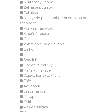
Súkromný vchod
Žehliace potreby
Žehlička
Na vyššie poschodia je prístup iba po
schodoch
Vonkajší nábytok
Slnečná terasa
Gril
Vybavenie na grilovanie
Balkón
Terasa
Snack bar
Obedové balíčky
Raňajky na izbe
Čajová kanvica/kávovar
Pláž
Aquapark
Jazda na koni
Potápanie
Cyklistika
Pešia turistika