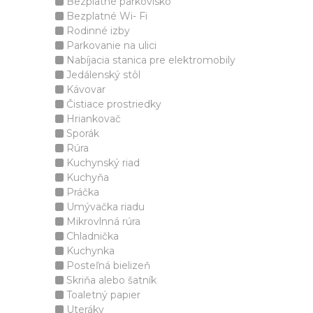
Bezplatné parkovisko
Bezplatné Wi- Fi
Rodinné izby
Parkovanie na ulici
Nabíjacia stanica pre elektromobily
Jedálenský stôl
Kávovar
Čistiace prostriedky
Hriankovač
Sporák
Rúra
Kuchynský riad
Kuchyňa
Práčka
Umývačka riadu
Mikrovlnná rúra
Chladnička
Kuchynka
Posteľná bielizeň
Skriňa alebo šatník
Toaletný papier
Uteráky