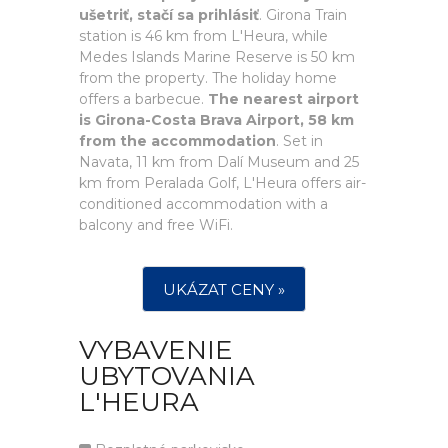
ušetriť, stačí sa prihlásiť
. Girona Train
station is 46 km from L'Heura, while
Medes Islands Marine Reserve is 50 km
from the property. The holiday home
offers a barbecue.
The nearest airport
is Girona-Costa Brava Airport, 58 km
from the accommodation
. Set in
Navata, 11 km from Dalí Museum and 25
km from Peralada Golf, L'Heura offers air-
conditioned accommodation with a
balcony and free WiFi.
UKÁZAT CENY »
VYBAVENIE
UBYTOVANIA
L'HEURA