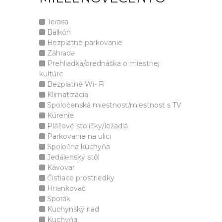
Terasa
Balkón
Bezplatné parkovanie
Záhrada
Prehliadka/prednáška o miestnej
kultúre
Bezplatné Wi- Fi
Klimatizácia
Spoločenská miestnosť/miestnosť s TV
Kúrenie
Plážové stoličky/ležadlá
Parkovanie na ulici
Spoločná kuchyňa
Jedálenský stôl
Kávovar
Čistiace prostriedky
Hriankovač
Sporák
Kuchynský riad
Kuchyňa