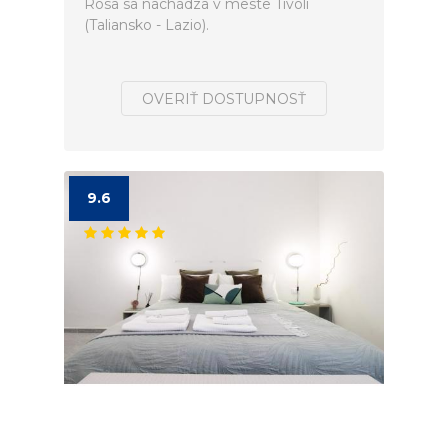
Rosa sa nachádza v meste Tivoli
(Taliansko - Lazio).
OVERIŤ DOSTUPNOSŤ
9.6