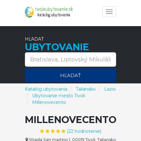
Toggle
navigation
HĽADAŤ
UBYTOVANIE
HĽADAŤ
Katalóg ubytovania
Taliansko
Lazio
Ubytovanie mesto Tivoli
Millenovecento
MILLENOVECENTO
(
22
hodnotenie)
Strada San martino 1, 00019 Tivoli, Taliansko