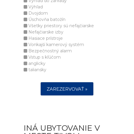
Výhľad do záhrady
Výhľad
Dvojdom
Úschovňa batožín
Všetky priestory sú nefajčiarske
Nefajčiarske izby
Hasiace prístroje
Vonkajší kamerový systém
Bezpečnostný alarm
Vstup s kľúčom
anglicky
taliansky
ZAREZERVOVAŤ »
INÁ UBYTOVANIE V