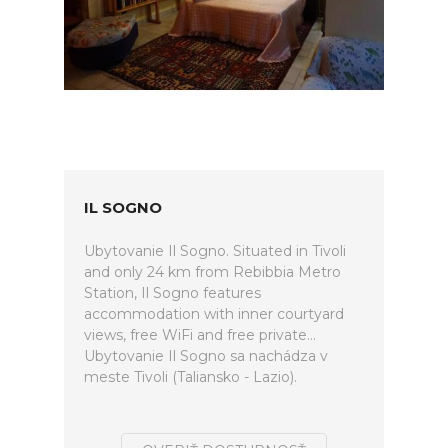
IL SOGNO
Ubytovanie Il Sogno. Situated in Tivoli
and only 24 km from Rebibbia Metro
Station, Il Sogno features
accommodation with inner courtyard
views, free WiFi and free private...
Ubytovanie Il Sogno sa nachádza v
meste Tivoli (Taliansko - Lazio).