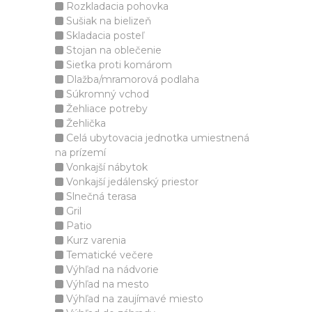
Rozkladacia pohovka
Sušiak na bielizeň
Skladacia posteľ
Stojan na oblečenie
Sieťka proti komárom
Dlažba/mramorová podlaha
Súkromný vchod
Žehliace potreby
Žehlička
Celá ubytovacia jednotka umiestnená
na prízemí
Vonkajší nábytok
Vonkajší jedálenský priestor
Slnečná terasa
Gril
Patio
Kurz varenia
Tematické večere
Výhľad na nádvorie
Výhľad na mesto
Výhľad na zaujímavé miesto