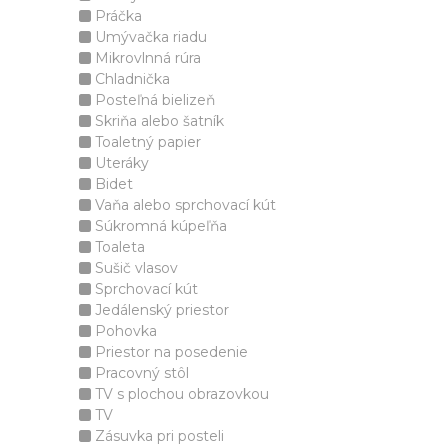
Práčka
Umývačka riadu
Mikrovlnná rúra
Chladnička
Posteľná bielizeň
Skriňa alebo šatník
Toaletný papier
Uteráky
Bidet
Vaňa alebo sprchovací kút
Súkromná kúpeľňa
Toaleta
Sušič vlasov
Sprchovací kút
Jedálenský priestor
Pohovka
Priestor na posedenie
Pracovný stôl
TV s plochou obrazovkou
TV
Zásuvka pri posteli