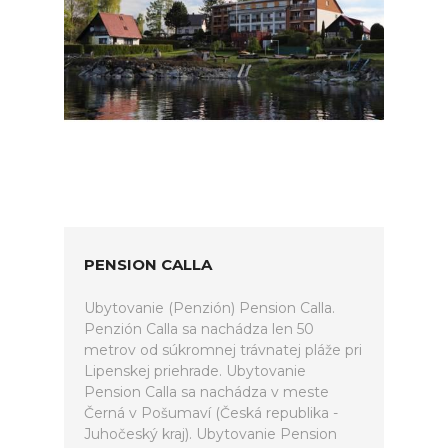
PENSION CALLA
Ubytovanie (Penzión) Pension Calla.
Penzión Calla sa nachádza len 50
metrov od súkromnej trávnatej pláže pri
Lipenskej priehrade. Ubytovanie
Pension Calla sa nachádza v meste
Černá v Pošumaví (Česká republika -
Juhočeský kraj). Ubytovanie Pension