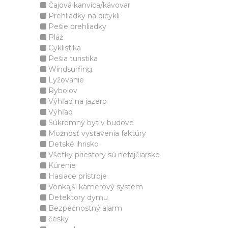
Čajová kanvica/kávovar
Prehliadky na bicykli
Pešie prehliadky
Pláž
Cyklistika
Pešia turistika
Windsurfing
Lyžovanie
Rybolov
Výhľad na jazero
Výhľad
Súkromný byt v budove
Možnosť vystavenia faktúry
Detské ihrisko
Všetky priestory sú nefajčiarske
Kúrenie
Hasiace prístroje
Vonkajší kamerový systém
Detektory dymu
Bezpečnostný alarm
česky