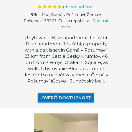
(
16
hodnotenie)
Jestřábí, Černá v Pošumaví, Černá v
Pošumaví, 382 23, Česká republika
-
Zobraziť
mapu
Ubytovanie Blue apartment Jestřábí.
Blue apartment Jestřábí, a property
with a bar, is set in Černá v Pošumaví,
23 km from Castle Český Krumlov, 46
km from Přemysl Otakar II Square, as
well... Ubytovanie Blue apartment
Jestřábí sa nachádza v meste Černá v
Pošumaví (Česko - Juhočeský kraj).
OVERIŤ DOSTUPNOSŤ