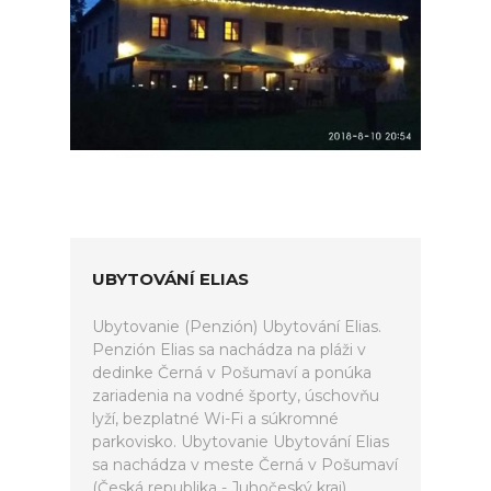
UBYTOVÁNÍ ELIAS
Ubytovanie (Penzión) Ubytování Elias.
Penzión Elias sa nachádza na pláži v
dedinke Černá v Pošumaví a ponúka
zariadenia na vodné športy, úschovňu
lyží, bezplatné Wi-Fi a súkromné
parkovisko. Ubytovanie Ubytování Elias
sa nachádza v meste Černá v Pošumaví
(Česká republika - Juhočeský kraj).