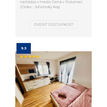
nachádza v meste Černá v Pošumaví
(Česko - Juhočeský kraj).
OVERIŤ DOSTUPNOSŤ
9.5