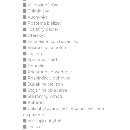
Mikrovlnná rúra
Chladnička
Kuchynka
Posteľná bielizeň
Toaletný papier
Uteráky
Vaňa alebo sprchovací kút
Súkromná kúpeľňa
Toaleta
Sprchovací kút
Pohovka
Priestor na posedenie
Rozkladacia pohovka
Sušiak na bielizeň
Stojan na oblečenie
Súkromný vchod
Koberec
Celá ubytovacia jednotka umiestnená
na prízemí
Vonkajší nábytok
Terasa