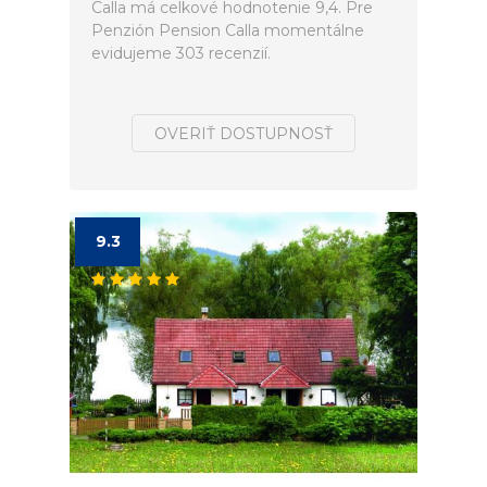
Calla má celkové hodnotenie 9,4. Pre
Penzión Pension Calla momentálne
evidujeme 303 recenzií.
OVERIŤ DOSTUPNOSŤ
9.3