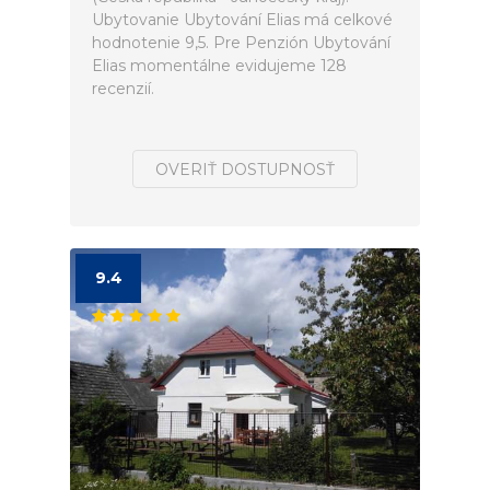
Ubytovanie Ubytování Elias má celkové
hodnotenie 9,5. Pre Penzión Ubytování
Elias momentálne evidujeme 128
recenzií.
OVERIŤ DOSTUPNOSŤ
9.4