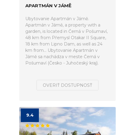
APARTMÁN V JÁMĚ
Ubytovanie Apartmán v Jámě.
Apartmán v Jámě, a property with a
garden, is located in Černá v Pošumaví,
48 km from Přemysl Otakar II Square,
18 km from Lipno Dam, as well as 24
km from... Ubytovanie Apartmán v
Jámě sa nachádza v meste Černá v
Pošumaví (Česko - Juhočeský kraj).
OVERIŤ DOSTUPNOSŤ
9.4