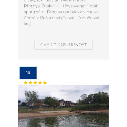
Český Krumlov and 46 km from
Přemysl Otakar II... Ubytovanie Hobití
apartmán - Bilbo sa nachádza v meste
Černá v Pošumaví (Česko - Juhočeský
kraj).
OVERIŤ DOSTUPNOSŤ
10