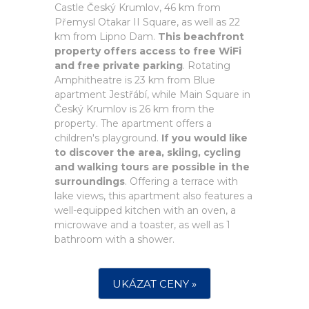
Castle Český Krumlov, 46 km from
Přemysl Otakar II Square, as well as 22
km from Lipno Dam.
This beachfront
property offers access to free WiFi
and free private parking
. Rotating
Amphitheatre is 23 km from Blue
apartment Jestřábí, while Main Square in
Český Krumlov is 26 km from the
property. The apartment offers a
children's playground.
If you would like
to discover the area, skiing, cycling
and walking tours are possible in the
surroundings
. Offering a terrace with
lake views, this apartment also features a
well-equipped kitchen with an oven, a
microwave and a toaster, as well as 1
bathroom with a shower.
UKÁZAT CENY »