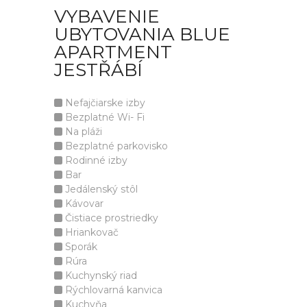
VYBAVENIE
UBYTOVANIA BLUE
APARTMENT
JESTŘÁBÍ
Nefajčiarske izby
Bezplatné Wi- Fi
Na pláži
Bezplatné parkovisko
Rodinné izby
Bar
Jedálenský stôl
Kávovar
Čistiace prostriedky
Hriankovač
Sporák
Rúra
Kuchynský riad
Rýchlovarná kanvica
Kuchyňa