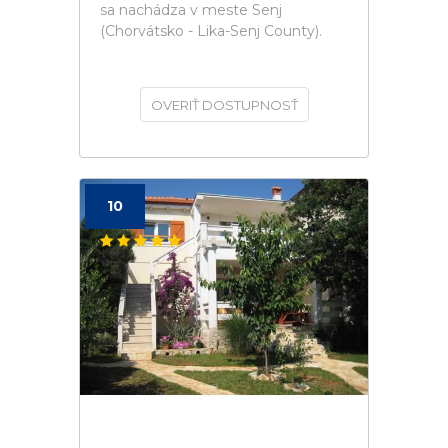
sa nachádza v meste Senj
(Chorvátsko - Lika-Senj County).
OVERIŤ DOSTUPNOSŤ
10