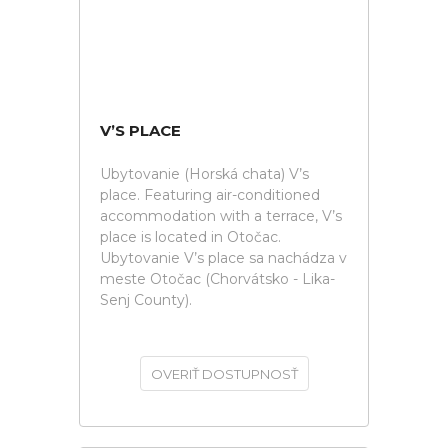
V’S PLACE
Ubytovanie (Horská chata) V’s
place. Featuring air-conditioned
accommodation with a terrace, V’s
place is located in Otočac.
Ubytovanie V’s place sa nachádza v
meste Otočac (Chorvátsko - Lika-
Senj County).
OVERIŤ DOSTUPNOSŤ