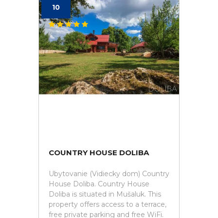
10
COUNTRY HOUSE DOLIBA
Ubytovanie (Vidiecky dom) Country
House Doliba. Country House
Doliba is situated in Mušaluk. This
property offers access to a terrace,
free private parking and free WiFi.