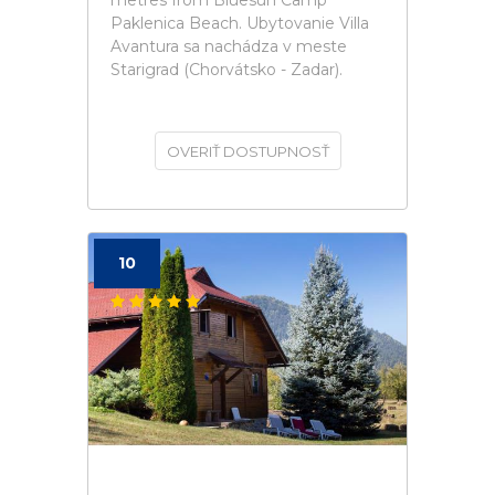
metres from Bluesun Camp
Paklenica Beach. Ubytovanie Villa
Avantura sa nachádza v meste
Starigrad (Chorvátsko - Zadar).
OVERIŤ DOSTUPNOSŤ
10