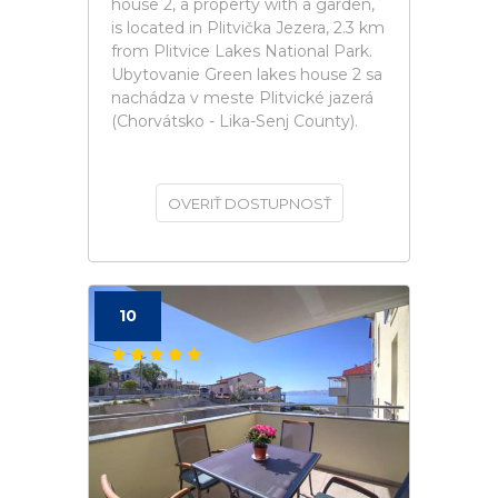
house 2, a property with a garden,
is located in Plitvička Jezera, 2.3 km
from Plitvice Lakes National Park.
Ubytovanie Green lakes house 2 sa
nachádza v meste Plitvické jazerá
(Chorvátsko - Lika-Senj County).
OVERIŤ DOSTUPNOSŤ
10