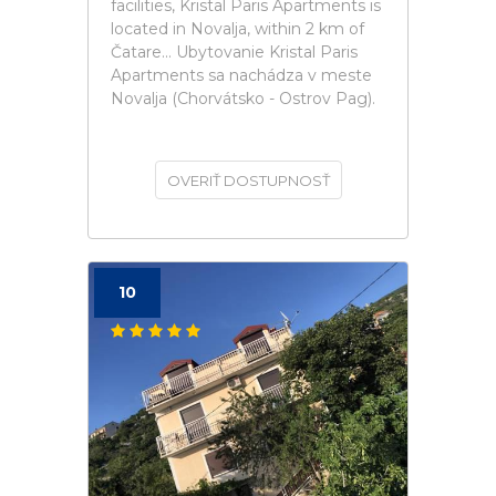
facilities, Kristal Paris Apartments is
located in Novalja, within 2 km of
Čatare... Ubytovanie Kristal Paris
Apartments sa nachádza v meste
Novalja (Chorvátsko - Ostrov Pag).
OVERIŤ DOSTUPNOSŤ
10