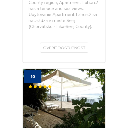
County region, Apartment Lahun.2
has a terrace and sea views.
Ubytovanie Apartment Lahun.2 sa
nachádza v meste Senj
(Chorvátsko - Lika-Senj County).
OVERIŤ DOSTUPNOSŤ
10