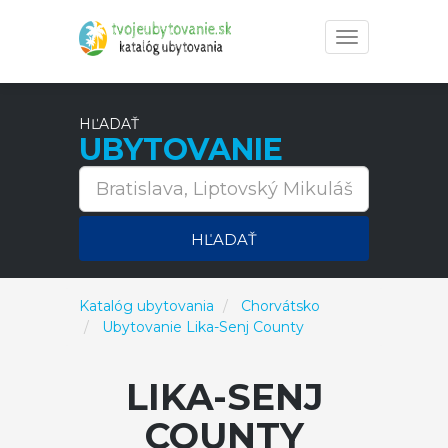
Toggle
navigation
HĽADAŤ
UBYTOVANIE
HĽADAŤ
Katalóg ubytovania
Chorvátsko
Ubytovanie Lika-Senj County
LIKA-SENJ
COUNTY