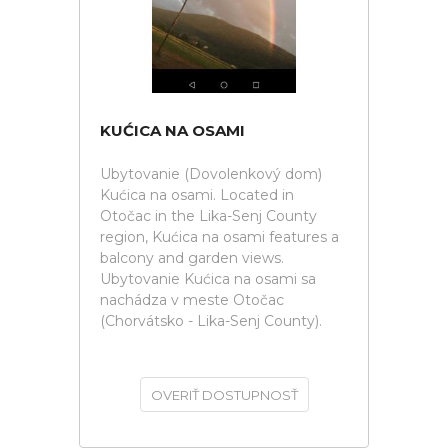
KUĆICA NA OSAMI
Ubytovanie (Dovolenkový dom)
Kućica na osami. Located in
Otočac in the Lika-Senj County
region, Kućica na osami features a
balcony and garden views.
Ubytovanie Kućica na osami sa
nachádza v meste Otočac
(Chorvátsko - Lika-Senj County).
OVERIŤ DOSTUPNOSŤ