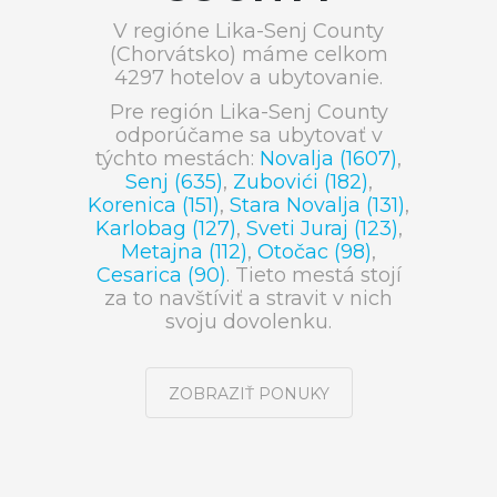
V regióne Lika-Senj County
(Chorvátsko) máme celkom
4297 hotelov a ubytovanie.
Pre región Lika-Senj County
odporúčame sa ubytovať v
týchto mestách:
Novalja (1607)
,
Senj (635)
,
Zubovići (182)
,
Korenica (151)
,
Stara Novalja (131)
,
Karlobag (127)
,
Sveti Juraj (123)
,
Metajna (112)
,
Otočac (98)
,
Cesarica (90)
. Tieto mestá stojí
za to navštíviť a stravit v nich
svoju dovolenku.
ZOBRAZIŤ PONUKY