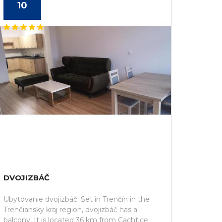
10
DVOJIZBÁČ
Ubytovanie dvojizbáč. Set in Trenčín in the
Trenčiansky kraj region, dvojizbáč has a
balcony. It is located 36 km from Cachtice