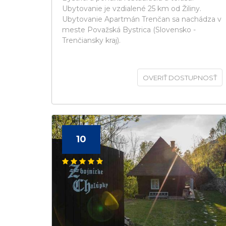
Ubytovanie je vzdialené 25 km od Žiliny.
Ubytovanie Apartmán Trenčan sa nachádza v
meste Považská Bystrica (Slovensko -
Trenčiansky kraj).
OVERIŤ DOSTUPNOSŤ
10