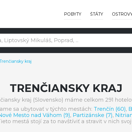
POBYTY
ŠTÁTY
OSTROV
renčiansky kraj
TRENČIANSKY KRAJ
čiansky kraj (Slovensko) máme celkom 291 hotelo
čame sa ubytovať v týchto mestách:
Trenčín (60)
,
B
Nové Mesto nad Váhom (9)
,
Partizánske (7)
,
Nitria
Tieto mestá stojí za to navštíviť a stravit v nich sv