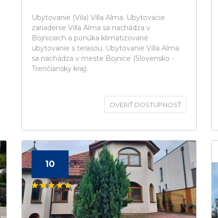
Ubytovanie (Vila) Villa Alma. Ubytovacie
zariadenie Villa Alma sa nachádza v
Bojniciach a ponúka klimatizované
ubytovanie s terasou. Ubytovanie Villa Alma
sa nachádza v meste Bojnice (Slovensko -
Trenčiansky kraj).
OVERIŤ DOSTUPNOSŤ
10