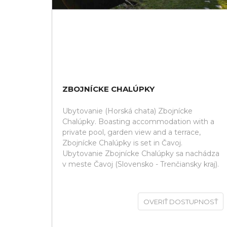
ZBOJNÍCKE CHALÚPKY
Ubytovanie (Horská chata) Zbojnícke
Chalúpky. Boasting accommodation with a
private pool, garden view and a terrace,
Zbojnícke Chalúpky is set in Čavoj.
Ubytovanie Zbojnícke Chalúpky sa nachádza
v meste Čavoj (Slovensko - Trenčiansky kraj).
OVERIŤ DOSTUPNOSŤ