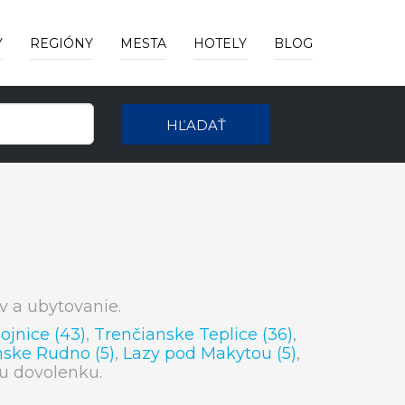
Y
REGIÓNY
MESTA
HOTELY
BLOG
HĽADAŤ
v a ubytovanie.
ojnice (43)
,
Trenčianske Teplice (36)
,
nske Rudno (5)
,
Lazy pod Makytou (5)
,
oju dovolenku.