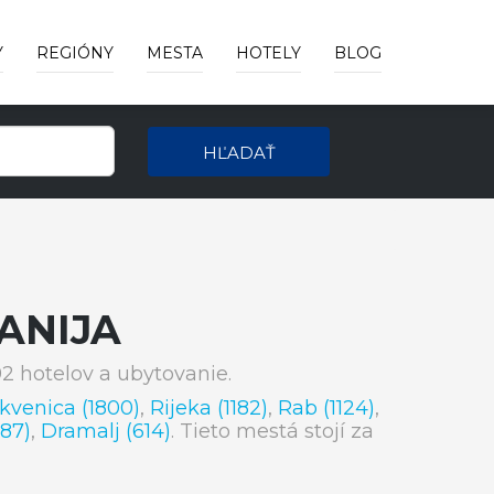
Y
REGIÓNY
MESTA
HOTELY
BLOG
HĽADAŤ
ANIJA
 hotelov a ubytovanie.
ikvenica (1800)
,
Rijeka (1182)
,
Rab (1124)
,
87)
,
Dramalj (614)
. Tieto mestá stojí za