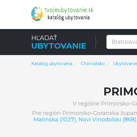
HĽADAŤ
UBYTOVANIE
Katalóg ubytovania
Chorvátsko
Ubytovanie
PRIM
V regióne Primorsko-G
Pre región Primorsko-Goranska župan
Malinska (1027)
,
Novi Vinodolski (868)