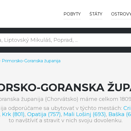
POBYTY
ŠTÁTY
OSTROV
 Primorsko-Goranska županija
ORSKO-GORANSKA ŽUP
oranska županija (Chorvátsko) máme celkom 18092
ija odporúčame sa ubytovať v týchto mestách:
Cr
,
Krk (801)
,
Opatija (757)
,
Mali Lošinj (693)
,
Baška (6
to navštíviť a stravit v nich svoju dovolenku.