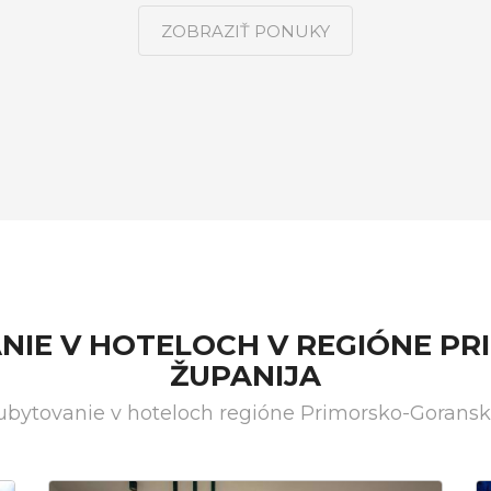
ZOBRAZIŤ PONUKY
ANIE V HOTELOCH V REGIÓNE P
ŽUPANIJA
 ubytovanie v hoteloch regióne Primorsko-Goransk