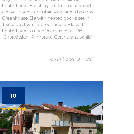
heated pool. Boasting accommodation with
a private pool, mountain view and a balcony,
Greenhouse Ella with heated pool is set in
Tršće. Ubytovanie Greenhouse Ella with
heated pool sa nachádza v meste Tršće
(Chorvátsko - Primorsko-Goranska županija).
OVERIŤ DOSTUPNOSŤ
10