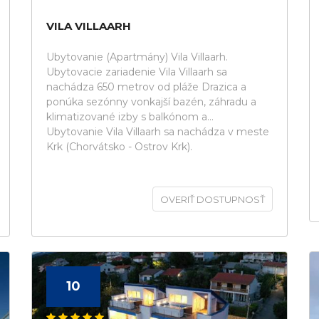
VILA VILLAARH
Ubytovanie (Apartmány) Vila Villaarh.
Ubytovacie zariadenie Vila Villaarh sa
nachádza 650 metrov od pláže Drazica a
ponúka sezónny vonkajší bazén, záhradu a
klimatizované izby s balkónom a...
Ubytovanie Vila Villaarh sa nachádza v meste
Krk (Chorvátsko - Ostrov Krk).
OVERIŤ DOSTUPNOSŤ
10