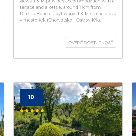
views, I & M provides accommodation with a
terrace and a kettle, around 1 km from
Drazica Beach. Ubytovanie I & M sa nachádza
v meste Krk (Chorvátsko - Ostrov Krk).
OVERIŤ DOSTUPNOSŤ
10