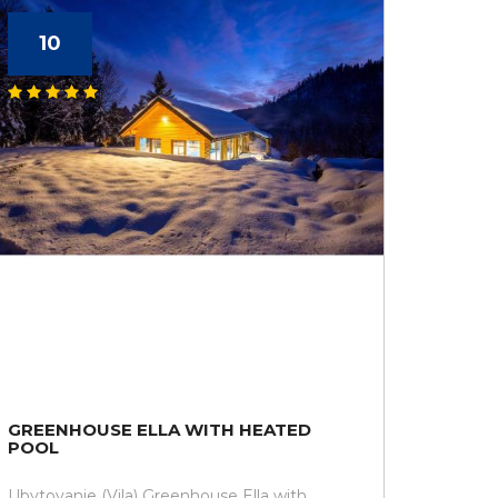
10
GREENHOUSE ELLA WITH HEATED
POOL
Ubytovanie (Vila) Greenhouse Ella with