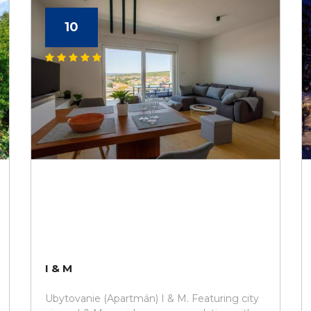
10
I & M
Ubytovanie (Apartmán) I & M. Featuring city