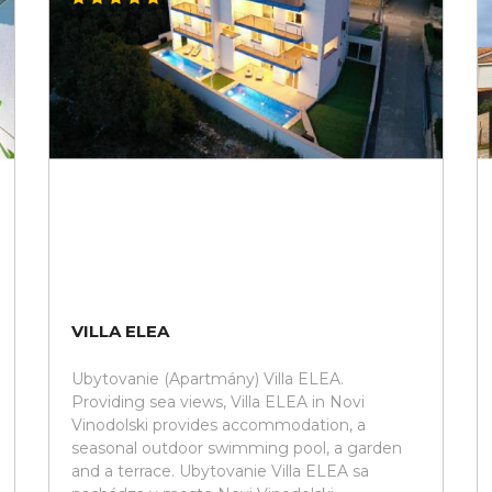
VILLA ELEA
Ubytovanie (Apartmány) Villa ELEA.
Providing sea views, Villa ELEA in Novi
Vinodolski provides accommodation, a
seasonal outdoor swimming pool, a garden
and a terrace. Ubytovanie Villa ELEA sa